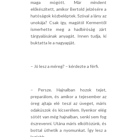
maga mögött. Már mindent
előkészített, amikor Bertold jelzésére a
hatóságok közbeléptek. Szóval a lány az
unokája? Csak így, magától Kermentől
ismerhette meg a hadbíróság zárt
tárgyalásának anyagát. Innen tudja, ki
buktatta le a nagyapját.
– Jó lesz a méreg? – kérdezte a férfi.
– Persze. Hajnalban hozok tejet,
preparálom, és amikor a tejesember az
öreg ajtaja elé teszi az üveget, máris
odakúszok és kicserélem. Ilyenkor elég
sötét van még hajnalban, senki sem fog
észrevenni. Utána máris elköltözünk, és
bottal üthetik a nyomunkat. Így lesz a
legjobb.