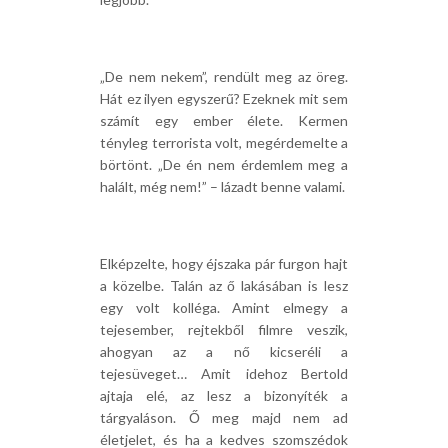
„De nem nekem”, rendült meg az öreg.
Hát ez ilyen egyszerű? Ezeknek mit sem
számít egy ember élete. Kermen
tényleg terrorista volt, megérdemelte a
börtönt. „De én nem érdemlem meg a
halált, még nem!” – lázadt benne valami.
Elképzelte, hogy éjszaka pár furgon hajt
a közelbe. Talán az ő lakásában is lesz
egy volt kolléga. Amint elmegy a
tejesember, rejtekből filmre veszik,
ahogyan az a nő kicseréli a
tejesüveget… Amit idehoz Bertold
ajtaja elé, az lesz a bizonyíték a
tárgyaláson. Ő meg majd nem ad
életjelet, és ha a kedves szomszédok