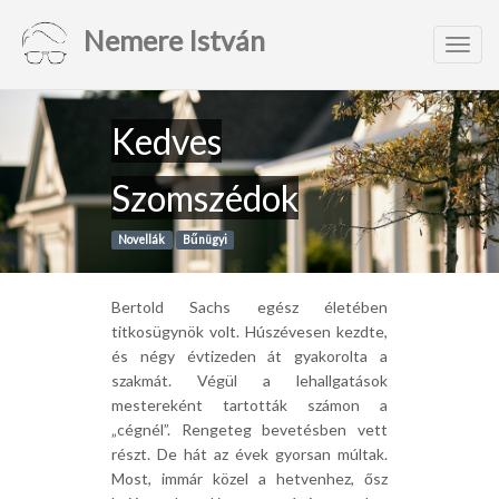
Nemere István
Toggl
navig
Kedves
Szomszédok
Novellák
Bűnügyi
Bertold Sachs egész életében
titkosügynök volt. Húszévesen kezdte,
és négy évtizeden át gyakorolta a
szakmát. Végül a lehallgatások
mestereként tartották számon a
„cégnél”. Rengeteg bevetésben vett
részt. De hát az évek gyorsan múltak.
Most, immár közel a hetvenhez, ősz