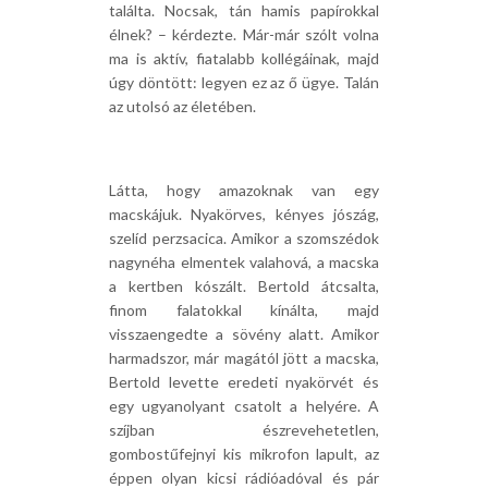
találta. Nocsak, tán hamis papírokkal
élnek? – kérdezte. Már-már szólt volna
ma is aktív, fiatalabb kollégáinak, majd
úgy döntött: legyen ez az ő ügye. Talán
az utolsó az életében.
Látta, hogy amazoknak van egy
macskájuk. Nyakörves, kényes jószág,
szelíd perzsacica. Amikor a szomszédok
nagynéha elmentek valahová, a macska
a kertben kószált. Bertold átcsalta,
finom falatokkal kínálta, majd
visszaengedte a sövény alatt. Amikor
harmadszor, már magától jött a macska,
Bertold levette eredeti nyakörvét és
egy ugyanolyant csatolt a helyére. A
szíjban észrevehetetlen,
gombostűfejnyi kis mikrofon lapult, az
éppen olyan kicsi rádióadóval és pár