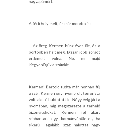
nagyapámért.
A férfi helyeselt, és már mondta is:
– Az öreg Kermen húsz évet ült, és a
börtönben halt meg. Igazán jobb sorsot
érdemelt volna. No, mi majd
kiegyenlítjük a számlát.
Kermen! Bertold tudta már, honnan fúj
a szél. Kermen egy nyomorult terrorista
volt, akit ő buktatott le. Négy évig járt a
nyomában, míg megszerezte a terhelő
bizonyítékokat. Kermen fel akart
robbantani egy kormányépületet, ha
sikerül, legalább száz halottat hagy