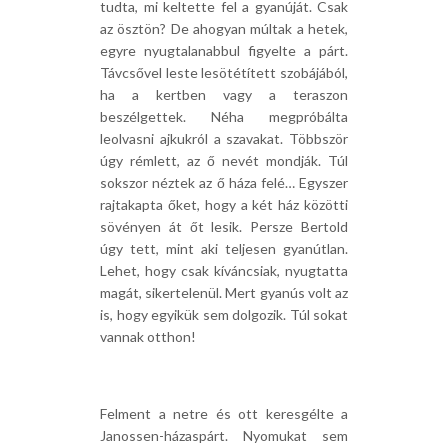
tudta, mi keltette fel a gyanúját. Csak
az ösztön? De ahogyan múltak a hetek,
egyre nyugtalanabbul figyelte a párt.
Távcsővel leste lesötétített szobájából,
ha a kertben vagy a teraszon
beszélgettek. Néha megpróbálta
leolvasni ajkukról a szavakat. Többször
úgy rémlett, az ő nevét mondják. Túl
sokszor néztek az ő háza felé… Egyszer
rajtakapta őket, hogy a két ház közötti
sövényen át őt lesik. Persze Bertold
úgy tett, mint aki teljesen gyanútlan.
Lehet, hogy csak kíváncsiak, nyugtatta
magát, sikertelenül. Mert gyanús volt az
is, hogy egyikük sem dolgozik. Túl sokat
vannak otthon!
Felment a netre és ott keresgélte a
Janossen-házaspárt. Nyomukat sem