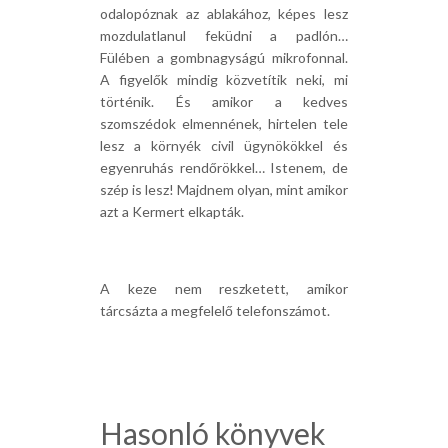
odalopóznak az ablakához, képes lesz
mozdulatlanul feküdni a padlón…
Fülében a gombnagyságú mikrofonnal.
A figyelők mindig közvetítik neki, mi
történik. És amikor a kedves
szomszédok elmennének, hirtelen tele
lesz a környék civil ügynökökkel és
egyenruhás rendőrökkel… Istenem, de
szép is lesz! Majdnem olyan, mint amikor
azt a Kermert elkapták.
A keze nem reszketett, amikor
tárcsázta a megfelelő telefonszámot.
Hasonló könyvek