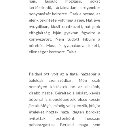
hajú, lassuló mozgású, sokat
kertészkedő, ártalmatlan öregember
benyomását keltette. Csak a szeme, az
élénk tekintete volt még a régi. Hat éve
nyugdíjban, kicsit unatkozott, hát jobb
elfoglaltság híján gyakran figyelte a
környezetét. Nem tudott kibújni a
bőréből. Most is gyanakodva lesett,
ellenséget keresett. Talált.
Például ott volt az a fiatal házaspár a
baloldali szomszédban. Még csak
nemrégen költöztek be az olcsóbb,
kisebb házba. Bérelték a lakást, kevés
bútorral is megelégedtek, olcsó kocsin
jártak. Mégis, mindig volt pénzük, jófajta
ételeket hoztak haza, idegen borokat
nyitottak esténként, hosszan
poharazgattak. Bertold maga sem