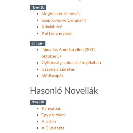
Novellák
Meghökkentő mesék
Szép lövés volt, drágám!
Krimiábécé
Ketten a jövőből
Bűnügyi
Támadás Amerika ellen (2001.
október 5)
Gyilkosság a piramis árnyékában
Csapda a szigeten
Médiacápák
Hasonló Novellák
Novellák
Kanyarban
Egy pár zokni
A tetőn
A C-változat