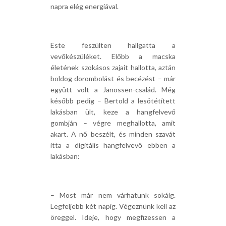
napra elég energiával.
Este feszülten hallgatta a
vevőkészüléket. Előbb a macska
életének szokásos zajait hallotta, aztán
boldog dorombolást és becézést – már
együtt volt a Janossen-család. Még
később pedig – Bertold a lesötétített
lakásban ült, keze a hangfelvevő
gombján – végre meghallotta, amit
akart. A nő beszélt, és minden szavát
itta a digitális hangfelvevő ebben a
lakásban:
– Most már nem várhatunk sokáig.
Legfeljebb két napig. Végeznünk kell az
öreggel. Ideje, hogy megfizessen a