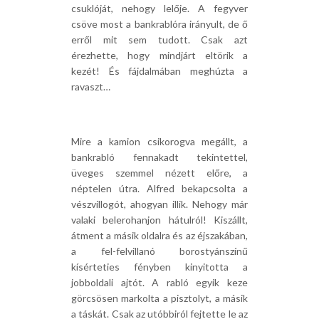
csuklóját, nehogy lelője. A fegyver
csöve most a bankrablóra irányult, de ő
erről mit sem tudott. Csak azt
érezhette, hogy mindjárt eltörik a
kezét! És fájdalmában meghúzta a
ravaszt…
Mire a kamion csikorogva megállt, a
bankrabló fennakadt tekintettel,
üveges szemmel nézett előre, a
néptelen útra. Alfred bekapcsolta a
vészvillogót, ahogyan illik. Nehogy már
valaki belerohanjon hátulról! Kiszállt,
átment a másik oldalra és az éjszakában,
a fel-felvillanó borostyánszínű
kísérteties fényben kinyitotta a
jobboldali ajtót. A rabló egyik keze
görcsösen markolta a pisztolyt, a másik
a táskát. Csak az utóbbiról fejtette le az