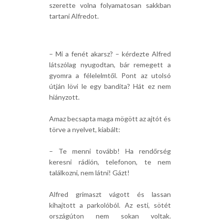
szerette volna folyamatosan sakkban
tartani Alfredot.
– Mi a fenét akarsz? – kérdezte Alfred
látszólag nyugodtan, bár remegett a
gyomra a félelelmtől. Pont az utolsó
útján lövi le egy bandita? Hát ez nem
hiányzott.
Amaz becsapta maga mögött az ajtót és
törve a nyelvet, kiabált:
– Te menni tovább! Ha rendőrség
keresni rádión, telefonon, te nem
találkozni, nem látni! Gázt!
Alfred grimaszt vágott és lassan
kihajtott a parkolóból. Az esti, sötét
országúton nem sokan voltak.