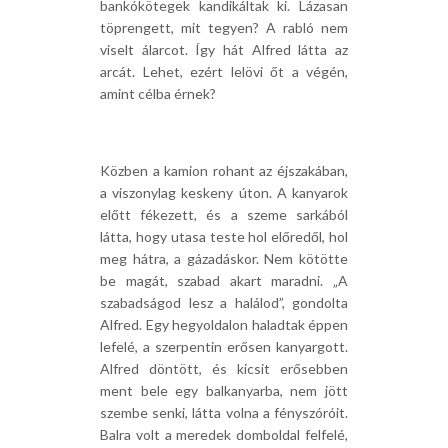
bankókötegek kandikáltak ki. Lázasan
töprengett, mit tegyen? A rabló nem
viselt álarcot. Így hát Alfred látta az
arcát. Lehet, ezért lelövi őt a végén,
amint célba érnek?
Közben a kamion rohant az éjszakában,
a viszonylag keskeny úton. A kanyarok
előtt fékezett, és a szeme sarkából
látta, hogy utasa teste hol előredől, hol
meg hátra, a gázadáskor. Nem kötötte
be magát, szabad akart maradni. „A
szabadságod lesz a halálod”, gondolta
Alfred. Egy hegyoldalon haladtak éppen
lefelé, a szerpentin erősen kanyargott.
Alfred döntött, és kicsit erősebben
ment bele egy balkanyarba, nem jött
szembe senki, látta volna a fényszóróit.
Balra volt a meredek domboldal felfelé,