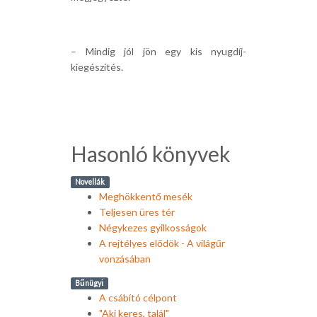
– Mindig jól jön egy kis nyugdíj-
kiegészítés.
Hasonló könyvek
Novellák
Meghökkentő mesék
Teljesen üres tér
Négykezes gyilkosságok
A rejtélyes elődök - A világűr
vonzásában
Bűnügyi
A csábító célpont
"Aki keres, talál"