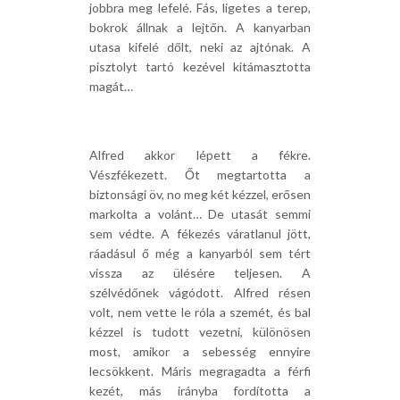
jobbra meg lefelé. Fás, ligetes a terep,
bokrok állnak a lejtőn. A kanyarban
utasa kifelé dőlt, neki az ajtónak. A
pisztolyt tartó kezével kitámasztotta
magát…
Alfred akkor lépett a fékre.
Vészfékezett. Őt megtartotta a
biztonsági öv, no meg két kézzel, erősen
markolta a volánt… De utasát semmi
sem védte. A fékezés váratlanul jött,
ráadásul ő még a kanyarból sem tért
vissza az ülésére teljesen. A
szélvédőnek vágódott. Alfred résen
volt, nem vette le róla a szemét, és bal
kézzel is tudott vezetni, különösen
most, amikor a sebesség ennyire
lecsökkent. Máris megragadta a férfi
kezét, más irányba fordította a