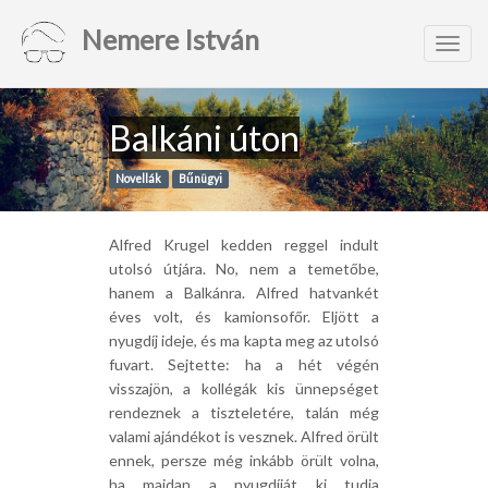
Nemere István
Toggl
navig
Balkáni úton
Novellák
Bűnügyi
Alfred Krugel kedden reggel indult
utolsó útjára. No, nem a temetőbe,
hanem a Balkánra. Alfred hatvankét
éves volt, és kamionsofőr. Eljött a
nyugdíj ideje, és ma kapta meg az utolsó
fuvart. Sejtette: ha a hét végén
visszajön, a kollégák kis ünnepséget
rendeznek a tiszteletére, talán még
valami ajándékot is vesznek. Alfred örült
ennek, persze még inkább örült volna,
ha majdan a nyugdíját ki tudja