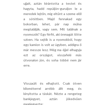
ujjait, aztán kirántotta a testet és
hagyta, hadd repüljön-guruljon le a
meredek lejtőn, míg eltűnt a szeme elől
a sötétben. Majd fennakad egy
bokorban, lehet, pár nap múlva
megtalálják, vagy sem. Mit találnak a
nyomozók? Egy férfit, aki önmagát lőtte
szíven. Ha sejtik is a nyomokból, hogy
egy kamion is volt az ügyben, addigra ő
már messze lesz. Még ma éjjel elhagyja
ezt az országot, visszafelé más
útvonalon jön, és soha többé nem jár
erre.
Visszaült és elhajtott. Csak ötven
kilométerrel arrébb állt meg, és
kinyitotta a táskát. Nézte a rengeteg
bankjegyet, aztán jókedvűen
megjegyezte: