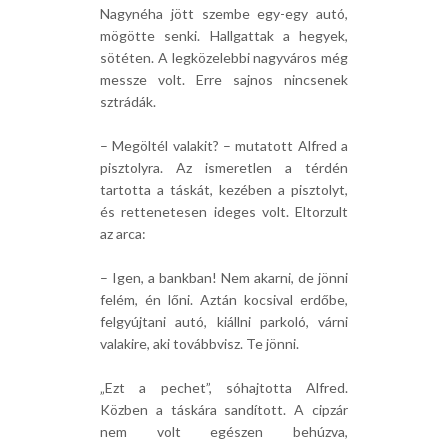
Nagynéha jött szembe egy-egy autó,
mögötte senki. Hallgattak a hegyek,
sötéten. A legközelebbi nagyváros még
messze volt. Erre sajnos nincsenek
sztrádák.
– Megöltél valakit? – mutatott Alfred a
pisztolyra. Az ismeretlen a térdén
tartotta a táskát, kezében a pisztolyt,
és rettenetesen ideges volt. Eltorzult
az arca:
– Igen, a bankban! Nem akarni, de jönni
felém, én lőni. Aztán kocsival erdőbe,
felgyújtani autó, kiállni parkoló, várni
valakire, aki továbbvisz. Te jönni.
„Ezt a pechet”, sóhajtotta Alfred.
Közben a táskára sandított. A cipzár
nem volt egészen behúzva,