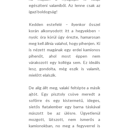
egészíteni valamiből. Az lenne csak az
igazi boldogság!
Kedden estefelé – ilyenkor ősszel
korán alkonyodott itt a hegyekben –
nyolc óra körül úgy érezte, hamarosan
meg kell állnia valahol, hogy pihenjen. Ki
is nézett magának egy erdei kamionos
pihenőt, ahol most éppen nem
várakozott egy kolléga sem. Ez ideális
lesz, gondolta, még eszik is valamit,
mielőtt elalszik.
De alig állt meg, valaki feltépte a másik
ajtót. Egy pisztoly csöve meredt a
sofőrre és egy kistermetű, ideges,
sietős fiatalember egy barna táskával
mászott be az ülésre. Ügyetlenül
mozgott, látszott, nem ismerős a
kamionokban, no meg a fegyverrel is