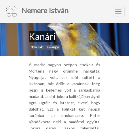
Nemere István
Toggl
navig
Kanári
Novellák
Bűnügyi
A madár nagyon szépen énekelt és
Mortens nagy örömmel hallgatta.
Nyugdíjas volt, sok időt töltött a
lakásban, hát örült a kanárinak. Még
nézni is kellemes volt a sárgásbarna
madarat, amint jókora kalitkájában ágról
ágra ugrált és látszott, élvezi, hogy
dalolhat. Ezt a kalitkát két nappal
korábban az unokaöccse, Peter
ajándékozta neki a madárral együtt.
Jókora darab, vaskos talapzattal.