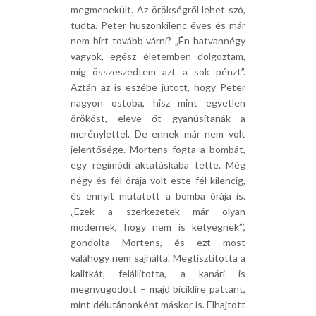
megmenekült. Az örökségről lehet szó,
tudta. Peter huszonkilenc éves és már
nem bírt tovább várni? „Én hatvannégy
vagyok, egész életemben dolgoztam,
míg összeszedtem azt a sok pénzt”.
Aztán az is eszébe jutott, hogy Peter
nagyon ostoba, hisz mint egyetlen
örököst, eleve őt gyanúsítanák a
merénylettel. De ennek már nem volt
jelentősége. Mortens fogta a bombát,
egy régimódi aktatáskába tette. Még
négy és fél órája volt este fél kilencig,
és ennyit mutatott a bomba órája is.
„Ezek a szerkezetek már olyan
modernek, hogy nem is ketyegnek”’,
gondolta Mortens, és ezt most
valahogy nem sajnálta. Megtisztította a
kalitkát, felállította, a kanári is
megnyugodott – majd biciklire pattant,
mint délutánonként máskor is. Elhajtott