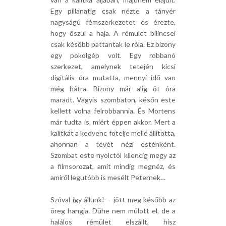
Egy pillanatig csak nézte a tányér
nagyságú fémszerkezetet és érezte,
hogy őszül a haja. A rémület bilincsei
csak később pattantak le róla. Ez bizony
egy pokolgép volt. Egy robbanó
szerkezet, amelynek tetején kicsi
digitális óra mutatta, mennyi idő van
még hátra. Bizony már alig öt óra
maradt. Vagyis szombaton, későn este
kellett volna felrobbannia. És Mortens
már tudta is, miért éppen akkor. Mert a
kalitkát a kedvenc fotelje mellé állította,
ahonnan a tévét nézi esténként.
Szombat este nyolctól kilencig megy az
a filmsorozat, amit mindig megnéz, és
amiről legutóbb is mesélt Peternek…
Szóval így állunk! – jött meg később az
öreg hangja. Dühe nem múlott el, de a
halálos rémület elszállt, hisz