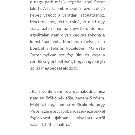
a nagy park másik végébe, ahol Peter
lakott. A fiatalember csodálkozott, de jó
képet vágott a váratlan látogatáshoz.
Mortens megkérte, csináljon neki egy
teát, aztán míg az egyetlen, de már
egyáltalán nem olyan kedves rokona a
konyhában volt, Mortens elhelyezte a
bombát a telefon közelében. Ma este
Peter nyilván ott fog ülni és várja a
rendőrség értesítését, hogy nagybátyja
sorsa megpecsételődött.
„Rám senki sem fog gyanakodni, hisz
nem én örökölnék tőle, hanem ő tőlem.
Majd azt sugallom a rendőröknek, hogy
Peter szeretett robbanószerkezetekkel
foglalkozni újabban, olvasott erről
valamit, hát csinálta…”