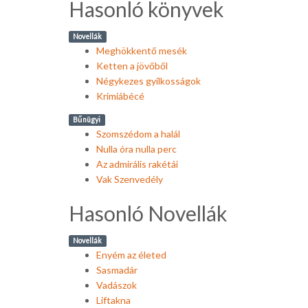
Hasonló könyvek
Novellák
Meghökkentő mesék
Ketten a jövőből
Négykezes gyilkosságok
Krimiábécé
Bűnügyi
Szomszédom a halál
Nulla óra nulla perc
Az admirális rakétái
Vak Szenvedély
Hasonló Novellák
Novellák
Enyém az életed
Sasmadár
Vadászok
Liftakna