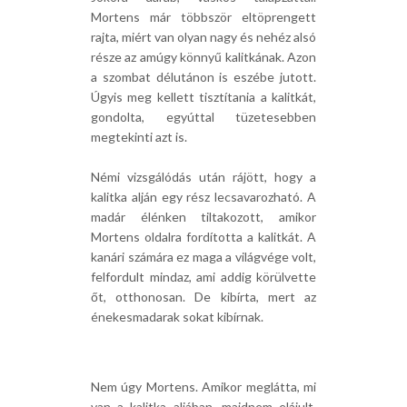
Mortens már többször eltöprengett
rajta, miért van olyan nagy és nehéz alsó
része az amúgy könnyű kalitkának. Azon
a szombat délutánon is eszébe jutott.
Úgyis meg kellett tisztítania a kalitkát,
gondolta, egyúttal tüzetesebben
megtekinti azt is.
Némi vizsgálódás után rájött, hogy a
kalitka alján egy rész lecsavarozható. A
madár élénken tiltakozott, amikor
Mortens oldalra fordította a kalitkát. A
kanári számára ez maga a világvége volt,
felfordult mindaz, ami addig körülvette
őt, otthonosan. De kibírta, mert az
énekesmadarak sokat kibírnak.
Nem úgy Mortens. Amikor meglátta, mi
van a kalitka aljában, majdnem elájult.