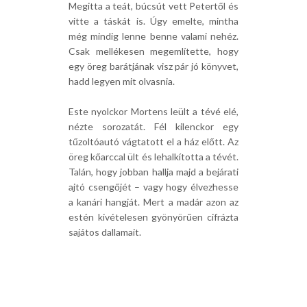
Megitta a teát, búcsút vett Petertől és
vitte a táskát is. Úgy emelte, mintha
még mindig lenne benne valami nehéz.
Csak mellékesen megemlítette, hogy
egy öreg barátjának visz pár jó könyvet,
hadd legyen mit olvasnia.
Este nyolckor Mortens leült a tévé elé,
nézte sorozatát. Fél kilenckor egy
tűzoltóautó vágtatott el a ház előtt. Az
öreg kőarccal ült és lehalkította a tévét.
Talán, hogy jobban hallja majd a bejárati
ajtó csengőjét – vagy hogy élvezhesse
a kanári hangját. Mert a madár azon az
estén kivételesen gyönyörűen cifrázta
sajátos dallamait.