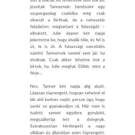
jósoltak Tannernek: benősülni egy
szupergazdag családba még csak
sikerült a férfinak, de a nehezebb
feladaton: megtartani a feleségét –
elbukott. Julie éppen két napja
jelentette be, hogy elválik tőle, és fel is
út, le is út. A házassági szerződés
szerint Tannernek semmi sem jár, ha
elválnak. Csak akkor lehetne övé a
birtok, ha Julie meghal. Előbb, mint a
férje…
Nos, Tanner két napja alig aludt.
Lázasan töprengett, hogyan tehetné el
láb alól kedves nejét, persze úgy, hogy
senki se gyanakodjon rá. Már nem is
tudott semmi egyébre gondolni,
megszállottja lett a dolognak.
Szórakozottan ténfergett a nagy
villában és állandóan ezen töprengett.