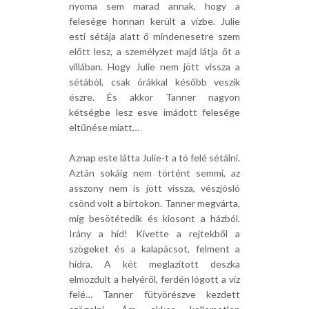
nyoma sem marad annak, hogy a
felesége honnan került a vízbe. Julie
esti sétája alatt ő mindenesetre szem
előtt lesz, a személyzet majd látja őt a
villában. Hogy Julie nem jött vissza a
sétából, csak órákkal később veszik
észre. És akkor Tanner nagyon
kétségbe lesz esve imádott felesége
eltűnése miatt…
Aznap este látta Julie-t a tó felé sétálni.
Aztán sokáig nem történt semmi, az
asszony nem is jött vissza, vészjósló
csönd volt a birtokon. Tanner megvárta,
míg besötétedik és kiosont a házból.
Irány a híd! Kivette a rejtekből a
szögeket és a kalapácsot, felment a
hídra. A két meglazított deszka
elmozdult a helyéről, ferdén lógott a víz
felé… Tanner fütyörészve kezdett