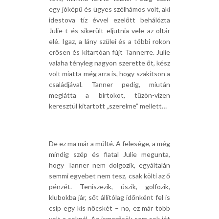
egy jóképű és ügyes szélhámos volt, aki
idestova tíz évvel ezelőtt behálózta
Julie-t és sikerült eljutnia vele az oltár
elé. Igaz, a lány szülei és a többi rokon
erősen és kitartóan fújt Tannerre. Julie
valaha tényleg nagyon szerette őt, kész
volt miatta még arra is, hogy szakítson a
családjával. Tanner pedig, miután
meglátta a birtokot, tűzön-vízen
keresztül kitartott „szerelme” mellett…
De ez ma már a múlté. A felesége, a még
mindig szép és fiatal Julie megunta,
hogy Tanner nem dolgozik, egyáltalán
semmi egyebet nem tesz, csak költi az ő
pénzét. Teniszezik, úszik, golfozik,
klubokba jár, sőt állítólag időnként fel is
csíp egy kis nőcskét – no, ez már több
volt a soknál. Az ismerősök sem sok jót