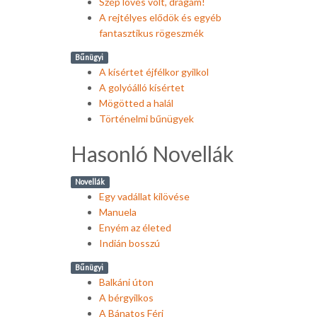
Szép lövés volt, drágám!
A rejtélyes elődök és egyéb
fantasztikus rögeszmék
Bűnügyi
A kísértet éjfélkor gyilkol
A golyóálló kísértet
Mögötted a halál
Történelmi bűnügyek
Hasonló Novellák
Novellák
Egy vadállat kilövése
Manuela
Enyém az életed
Indián bosszú
Bűnügyi
Balkáni úton
A bérgyilkos
A Bánatos Férj