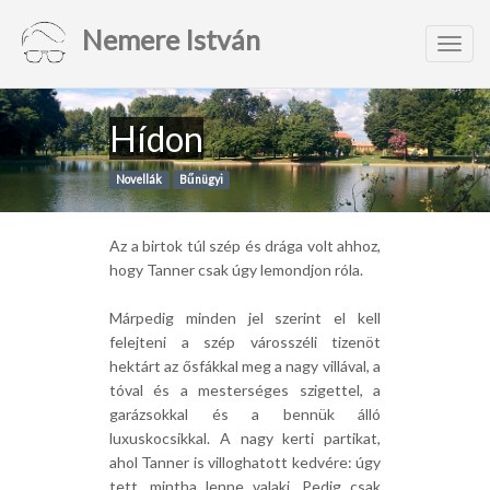
Nemere István
Toggl
navig
Hídon
Novellák
Bűnügyi
Az a birtok túl szép és drága volt ahhoz,
hogy Tanner csak úgy lemondjon róla.
Márpedig minden jel szerint el kell
felejteni a szép városszéli tizenöt
hektárt az ősfákkal meg a nagy villával, a
tóval és a mesterséges szigettel, a
garázsokkal és a bennük álló
luxuskocsikkal. A nagy kerti partikat,
ahol Tanner is villoghatott kedvére: úgy
tett, mintha lenne valaki. Pedig csak