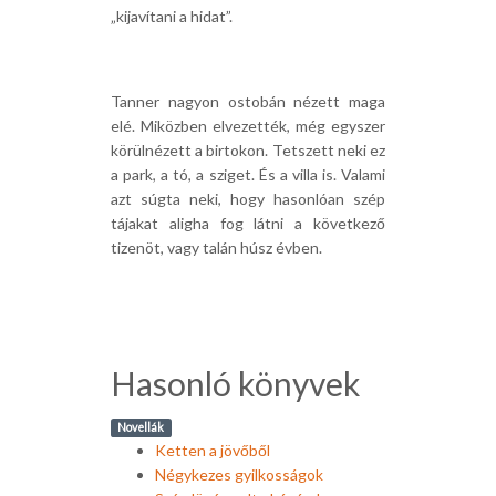
„kijavítani a hidat”.
Tanner nagyon ostobán nézett maga
elé. Miközben elvezették, még egyszer
körülnézett a birtokon. Tetszett neki ez
a park, a tó, a sziget. És a villa is. Valami
azt súgta neki, hogy hasonlóan szép
tájakat aligha fog látni a következő
tizenöt, vagy talán húsz évben.
Hasonló könyvek
Novellák
Ketten a jövőből
Négykezes gyilkosságok