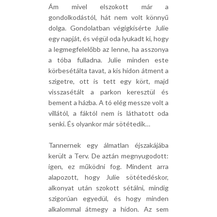
Ám mivel elszokott már a
gondolkodástól, hát nem volt könnyű
dolga. Gondolatban végigkísérte Julie
egy napját, és végül oda lyukadt ki, hogy
a legmegfelelőbb az lenne, ha asszonya
a tóba fulladna. Julie minden este
körbesétálta tavat, a kis hídon átment a
szigetre, ott is tett egy kört, majd
visszasétált a parkon keresztül és
bement a házba. A tó elég messze volt a
villától, a fáktól nem is láthatott oda
senki. És olyankor már sötétedik…
Tannernek egy álmatlan éjszakájába
került a Terv. De aztán megnyugodott:
igen, ez működni fog. Mindent arra
alapozott, hogy Julie sötétedéskor,
alkonyat után szokott sétálni, mindig
szigorúan egyedül, és hogy minden
alkalommal átmegy a hídon. Az sem