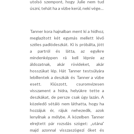
utolsó szempont, hogy Julie nem tud
úszni, tehát ha a vízbe kerül, neki vége…
Tanner kora hajnalban ment ki a hídhoz,
meglazított két egymás mellett lévő
széles padlódeszkát. Ki is próbálta, jött
a partról és látta, az egyikre
mindenképpen rá kell lépnie az
áldozatnak, akár rövideket, akár
hosszúkat lép. Hát Tanner testsúlyára
lebillentek a deszkák és Tanner a vízbe
esett. Kiúszott, csuromvizesen
visszament a hídra, helyükre tette a
deszkákat, de persze csak úgy lazán. A
közeledő sétáló nem láthatta, hogy ha
hozzájuk ér, rájuk nehezedik, azok
lenyílnak a mélybe. A közelben Tanner
elrejtett pár rozsdás szöget: „utána”
majd azonnal visszaszögezi őket és