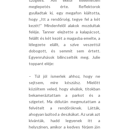
szögelni. Ám ekkor kellemetlen
meglepetés érte. Reflektorok
gyulladtak ki, egy megafon kiáltotta,
hogy „Itt a rendőrség, tegye fel a két
kezét!” Mindenfelől alakok mozdultak
feléje. Tanner elejtette a kalapácsot,
felállt és két kezét a magasba emelte, a
lélegzete elállt, a szíve veszettül
dobogott, és semmit sem értett.
Egyenruhások bilincselték meg. Julie
toppant eléje:
– Túl jól ismerlek ahhoz, hogy ne
sejtsem, mire készülsz. Mielőtt
közöltem veled, hogy elválok, titokban
bekameráztattam a parkot és a
szigetet. Ma délután megmutattam a
felvételt a rendőröknek. Látták,
ahogyan lazítod a deszkákat. Az urak azt
kívánták, hadd legyenek itt a
helyszínen, amikor a kedves férjem jön