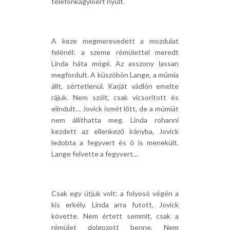
telefonkagylóért nyúlt.
A keze megmerevedett a mozdulat
felénél: a szeme rémülettel meredt
Linda háta mögé. Az asszony lassan
megfordult. A küszöbön Lange, a múmia
állt, sértetlenül. Karját vádlón emelte
rájuk. Nem szólt, csak vicsorított és
elindult… Jovick ismét lőtt, de a múmiát
nem állíthatta meg. Linda rohanni
kezdett az ellenkező irányba, Jovick
ledobta a fegyvert és ő is menekült.
Lange felvette a fegyvert…
Csak egy útjuk volt: a folyosó végén a
kis erkély. Linda arra futott, Jovick
követte. Nem értett semmit, csak a
rémület dolgozott benne. Nem