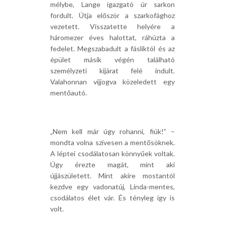
mélybe, Lange igazgató úr sarkon
fordult. Útja először a szarkofághoz
vezetett. Visszatette helyére a
háromezer éves halottat, ráhúzta a
fedelet. Megszabadult a fásliktól és az
épület másik végén található
személyzeti kijárat felé indult.
Valahonnan vijjogva közeledett egy
mentőautó.
„Nem kell már úgy rohanni, fiúk!” –
mondta volna szívesen a mentősöknek.
A léptei csodálatosan könnyűek voltak.
Úgy érezte magát, mint aki
újjászületett. Mint akire mostantól
kezdve egy vadonatúj, Linda-mentes,
csodálatos élet vár. És tényleg így is
volt.