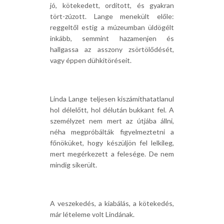
jó, kötekedett, ordított, és gyakran
tört-zúzott. Lange menekült előle:
reggeltől estig a múzeumban üldögélt
inkább, semmint hazamenjen és
hallgassa az asszony zsörtölődését,
vagy éppen dühkitöréseit.
Linda Lange teljesen kiszámíthatatlanul
hol délelőtt, hol délután bukkant fel. A
személyzet nem mert az útjába állni,
néha megpróbálták figyelmeztetni a
főnöküket, hogy készüljön fel lelkileg,
mert megérkezett a felesége. De nem
mindig sikerült.
A veszekedés, a kiabálás, a kötekedés,
már lételeme volt Lindának.