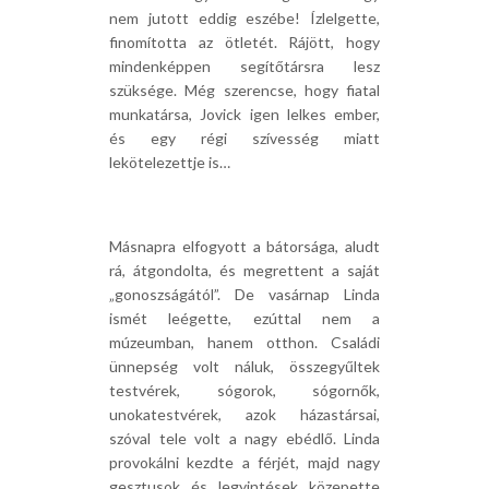
nem jutott eddig eszébe! Ízlelgette,
finomította az ötletét. Rájött, hogy
mindenképpen segítőtársra lesz
szüksége. Még szerencse, hogy fiatal
munkatársa, Jovick igen lelkes ember,
és egy régi szívesség miatt
lekötelezettje is…
Másnapra elfogyott a bátorsága, aludt
rá, átgondolta, és megrettent a saját
„gonoszságától”. De vasárnap Linda
ismét leégette, ezúttal nem a
múzeumban, hanem otthon. Családi
ünnepség volt náluk, összegyűltek
testvérek, sógorok, sógornők,
unokatestvérek, azok házastársai,
szóval tele volt a nagy ebédlő. Linda
provokálni kezdte a férjét, majd nagy
gesztusok és legyintések közepette