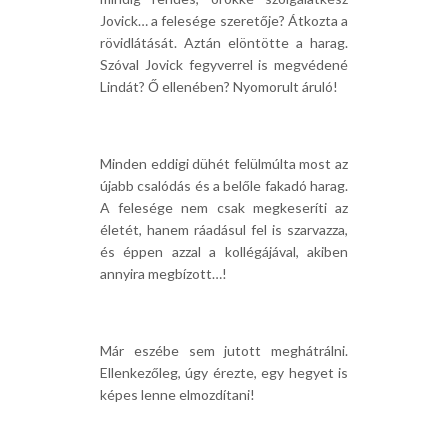
Jovick… a felesége szeretője? Átkozta a
rövidlátását. Aztán elöntötte a harag.
Szóval Jovick fegyverrel is megvédené
Lindát? Ő ellenében? Nyomorult áruló!
Minden eddigi dühét felülmúlta most az
újabb csalódás és a belőle fakadó harag.
A felesége nem csak megkeseríti az
életét, hanem ráadásul fel is szarvazza,
és éppen azzal a kollégájával, akiben
annyira megbízott…!
Már eszébe sem jutott meghátrálni.
Ellenkezőleg, úgy érezte, egy hegyet is
képes lenne elmozdítani!