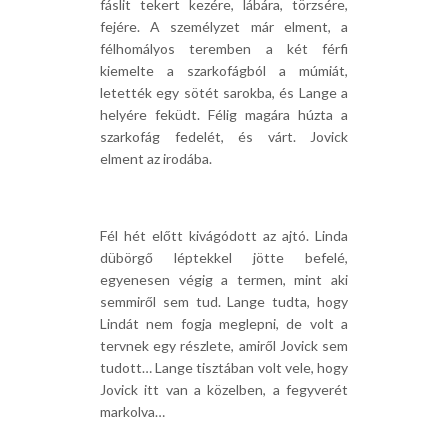
fáslit tekert kezére, lábára, törzsére,
fejére. A személyzet már elment, a
félhomályos teremben a két férfi
kiemelte a szarkofágból a múmiát,
letették egy sötét sarokba, és Lange a
helyére feküdt. Félig magára húzta a
szarkofág fedelét, és várt. Jovick
elment az irodába.
Fél hét előtt kivágódott az ajtó. Linda
dübörgő léptekkel jötte befelé,
egyenesen végig a termen, mint aki
semmiről sem tud. Lange tudta, hogy
Lindát nem fogja meglepni, de volt a
tervnek egy részlete, amiről Jovick sem
tudott… Lange tisztában volt vele, hogy
Jovick itt van a közelben, a fegyverét
markolva…