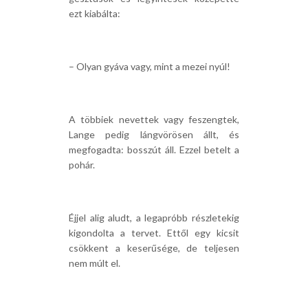
ezt kiabálta:
– Olyan gyáva vagy, mint a mezei nyúl!
A többiek nevettek vagy feszengtek,
Lange pedig lángvörösen állt, és
megfogadta: bosszút áll. Ezzel betelt a
pohár.
Éjjel alig aludt, a legapróbb részletekig
kigondolta a tervet. Ettől egy kicsit
csökkent a keserűsége, de teljesen
nem múlt el.