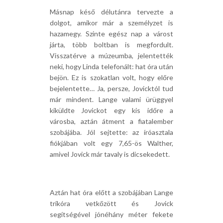
Másnap késő délutánra tervezte a
dolgot, amikor már a személyzet is
hazamegy. Szinte egész nap a várost
járta, több boltban is megfordult.
Visszatérve a múzeumba, jelentették
neki, hogy Linda telefonált: hat óra után
bejön. Ez is szokatlan volt, hogy előre
bejelentette… Ja, persze, Jovicktól tud
már mindent. Lange valami ürüggyel
kiküldte Jovickot egy kis időre a
városba, aztán átment a fiatalember
szobájába. Jól sejtette: az íróasztala
fiókjában volt egy 7,65-ös Walther,
amivel Jovick már tavaly is dicsekedett.
Aztán hat óra előtt a szobájában Lange
trikóra vetkőzött és Jovick
segítségével jónéhány méter fekete