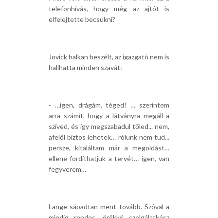
telefonhívás, hogy még az ajtót is
elfelejtette becsukni?
Jovick halkan beszélt, az igazgató nem is
hallhatta minden szavát:
- …igen, drágám, téged! … szerintem
arra számít, hogy a látványra megáll a
szíved, és így megszabadul tőled... nem,
afelől biztos lehetek… rólunk nem tud...
persze, kitaláltam már a megoldást…
ellene fordíthatjuk a tervét… igen, van
fegyverem…
Lange sápadtan ment tovább. Szóval a
mindig rendes, örökké szolgálatkész