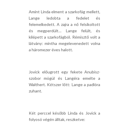
Amint Linda elment a szarkofág mellett,
Lange ledobta a fedelet és
felemelkedett. A zajra a nő felsikoltott
és megperdült… Lange felült, és
kilépett a szarkofágból. Rémisztő volt a
látvány: mintha megelevenedett volna
a háromezer éves halott.
Jovick előugrott egy fekete Anubisz-
szobor mögül és Langéra emelte a
Walthert. Kétszer lőtt: Lange a padlóra
zuhant.
Két perccel később Linda és Jovick a
folyosó végén álltak, reszketve: