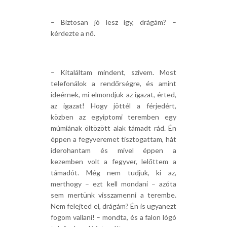
– Biztosan jó lesz így, drágám? –
kérdezte a nő.
– Kitaláltam mindent, szívem. Most
telefonálok a rendőrségre, és amint
ideérnek, mi elmondjuk az igazat, érted,
az igazat! Hogy jöttél a férjedért,
közben az egyiptomi teremben egy
múmiának öltözött alak támadt rád. Én
éppen a fegyveremet tisztogattam, hát
iderohantam és mivel éppen a
kezemben volt a fegyver, lelőttem a
támadót. Még nem tudjuk, ki az,
merthogy – ezt kell mondani – azóta
sem mertünk visszamenni a terembe.
Nem felejted el, drágám? Én is ugyanezt
fogom vallani! – mondta, és a falon lógó