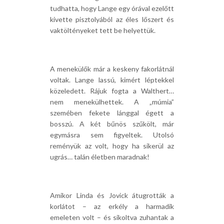
tudhatta, hogy Lange egy órával ezelőtt
kivette pisztolyából az éles lőszert és
vaktöltényeket tett be helyettük.
A menekülők már a keskeny fakorlátnál
voltak. Lange lassú, kimért léptekkel
közeledett. Rájuk fogta a Walthert…
nem menekülhettek. A „múmia”
szemében fekete lánggal égett a
bosszú. A két bűnös szűkölt, már
egymásra sem figyeltek. Utolsó
reményük az volt, hogy ha sikerül az
ugrás… talán életben maradnak!
Amikor Linda és Jovick átugrották a
korlátot – az erkély a harmadik
emeleten volt – és sikoltva zuhantak a