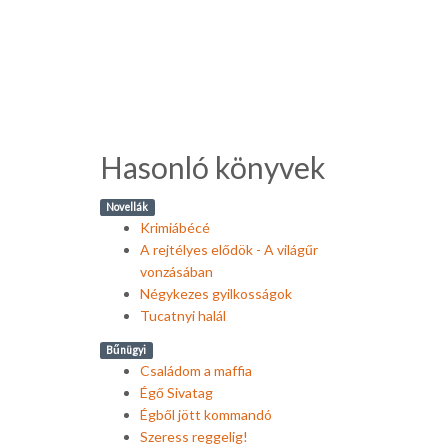
Hasonló könyvek
Novellák
Krimiábécé
A rejtélyes elődök - A világűr
vonzásában
Négykezes gyilkosságok
Tucatnyi halál
Bűnügyi
Családom a maffia
Égő Sivatag
Égből jött kommandó
Szeress reggelig!