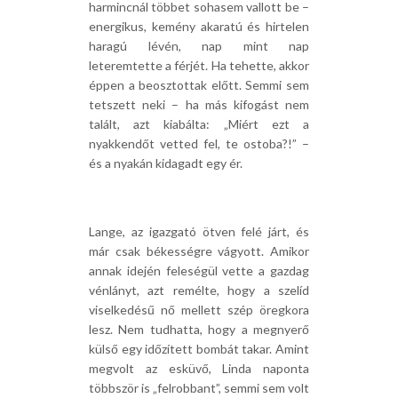
harmincnál többet sohasem vallott be –
energikus, kemény akaratú és hirtelen
haragú lévén, nap mint nap
leteremtette a férjét. Ha tehette, akkor
éppen a beosztottak előtt. Semmi sem
tetszett neki – ha más kifogást nem
talált, azt kiabálta: „Miért ezt a
nyakkendőt vetted fel, te ostoba?!” –
és a nyakán kidagadt egy ér.
Lange, az igazgató ötven felé járt, és
már csak békességre vágyott. Amikor
annak idején feleségül vette a gazdag
vénlányt, azt remélte, hogy a szelíd
viselkedésű nő mellett szép öregkora
lesz. Nem tudhatta, hogy a megnyerő
külső egy időzített bombát takar. Amint
megvolt az esküvő, Linda naponta
többször is „felrobbant”, semmi sem volt