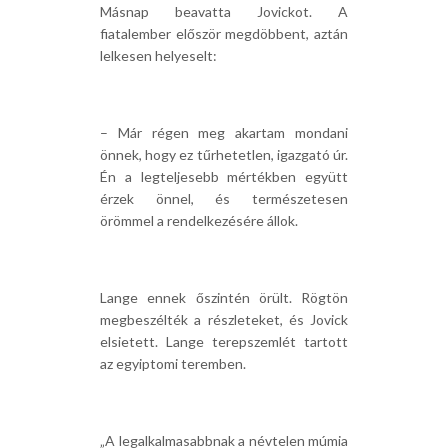
Másnap beavatta Jovickot. A
fiatalember először megdöbbent, aztán
lelkesen helyeselt:
– Már régen meg akartam mondani
önnek, hogy ez tűrhetetlen, igazgató úr.
Én a legteljesebb mértékben együtt
érzek önnel, és természetesen
örömmel a rendelkezésére állok.
Lange ennek őszintén örült. Rögtön
megbeszélték a részleteket, és Jovick
elsietett. Lange terepszemlét tartott
az egyiptomi teremben.
„A legalkalmasabbnak a névtelen múmia