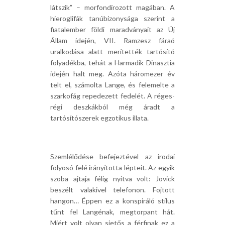
látszik” – morfondírozott magában. A
hieroglifák tanúbizonysága szerint a
fiatalember földi maradványait az Új
Állam idején, VII. Ramzesz fáraó
uralkodása alatt merítették tartósító
folyadékba, tehát a Harmadik Dinasztia
idején halt meg. Azóta háromezer év
telt el, számolta Lange, és felemelte a
szarkofág repedezett fedelét. A réges-
régi deszkákból még áradt a
tartósítószerek egzotikus illata.
Szemlélődése befejeztével az irodai
folyosó felé irányította lépteit. Az egyik
szoba ajtaja félig nyitva volt: Jovick
beszélt valakivel telefonon. Fojtott
hangon… Éppen ez a konspiráló stílus
tűnt fel Langénak, megtorpant hát.
Miért volt olyan sietős a férfinak ez a