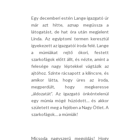
Egy decemberi estén Lange igazgató úr
már azt hitte, aznap megússza a
látogatást, de hat óra után megjelent
Linda. Az egyiptomi termen keresztül
igyekezett az igazgatói iroda felé. Lange
a múmiákat rejtő ókori, festett
szarkofágok előtt állt, és nézte, amint a
felesége nagy léptekkel vágtázik az
ajtóhoz. Szinte rácsapott a kilincsre, és
amikor látta, hogy üres az iroda,
megperdült, hogy megkeresse
„áldozatát”. Az igazgató önkéntelenül
egy múmia mögé húzódott… és akkor
született meg a fejében a Nagy Ötlet. A
szarkofágok… a múmiák!
Micsoda nagyszerű megoldás! Hogy