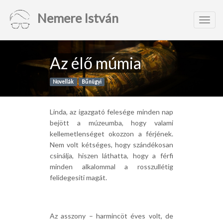
Nemere István
Toggl
navig
Az élő múmia
Novellák
Bűnügyi
Linda, az igazgató felesége minden nap
bejött a múzeumba, hogy valami
kellemetlenséget okozzon a férjének.
Nem volt kétséges, hogy szándékosan
csinálja, hiszen láthatta, hogy a férfi
minden alkalommal a rosszullétig
felidegesíti magát.
Az asszony – harmincöt éves volt, de