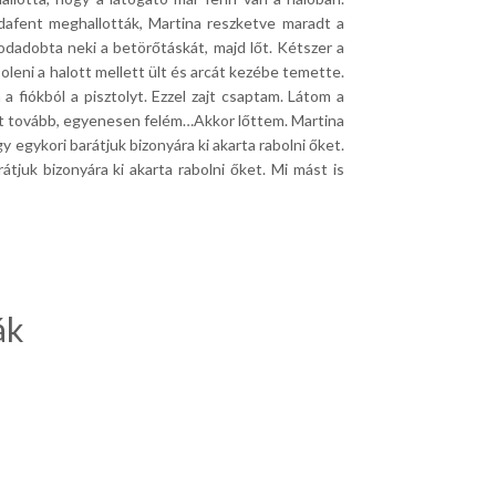
afent meghallották, Martina reszketve maradt a
, odadobta neki a betörőtáskát, majd lőt.
Kétszer a
leni a halott mellett ült és arcát kezébe temette.
a fiókból a pisztolyt.
Ezzel zajt csaptam.
Látom a
hant tovább, egyenesen felém…Akkor lőttem.
Martina
ogy egykori barátjuk bizonyára ki akarta rabolni őket.
átjuk bizonyára ki akarta rabolni őket.
Mi mást is
ák