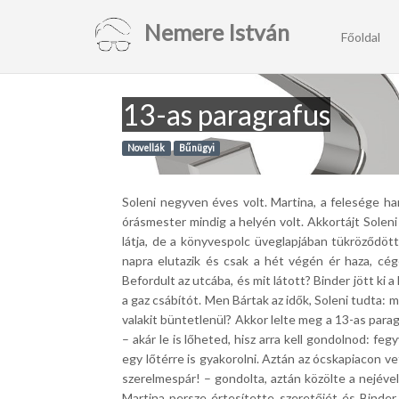
Nemere István
Főoldal
13-as paragrafus
Novellák
Bűnügyi
Soleni negyven éves volt.
Martina, a felesége h
órásmester mindig a helyén volt.
Akkortájt Solen
látja, de a könyvespolc üveglapjában tükröződö
napra elutazik és csak a hét végén ér haza, cég
Befordult az utcába, és mit látott?
Binder jött ki a
a gaz csábítót.
Men Bártak az idők, Soleni tudta: ma 
valakit büntetlenül?
Akkor lelte meg a 13-as para
– akár le is lőheted, hisz arra kell gondolnod: feg
egy lőtérre is gyakorolni.
Aztán az ócskapiacon ve
szerelmespár!
– gondolta, aztán közölte a nejével
Martina persze értesítette szeretőjét és Bind