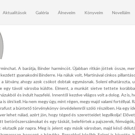
Aktualitások
Galéria
Álneveim
Könyveim
Novelláim
arminchat.
A barátja, Binder harmincöt.
Újabban ritkán jöttek össze, mer
i kezdett gyanakodni Binderre.
Ha náluk volt, Martinával cinkos pillantás
tt a látvány, ahogy azok csókot dobtak egymásnak.
Soleni elhatározta, 
e egy távoli városba küldte.
Elment, a munkát sietve tettete korábba
 házukból és indult hazafelé.
Innentől kezdve világos volt a dolog.
Az is, 
is ölni kell.
Ha nem megy úgy, mint régen, megy majd valami fortéllyal.
R
grafust a büntető törvénykönyv önvédelemről szóló részében.
Ha egy id
yver lehet nálad, azért jön, hogy téged és szeretteidet legyilkolja!
Elővet
tt betörőszerszámokat és egy táskát, belefértek a pajszerek, fémvágók,
: elutazik pár napra.
Meg is jelent egy másik városban,
majd késő délutá
er hamarosan beosont a házukba.
Percekkel később Soleni is követte.
H