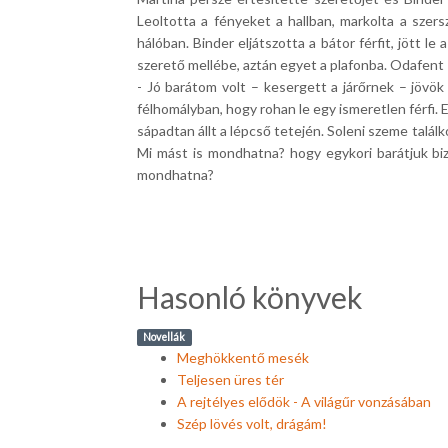
Leoltotta a fényeket a hallban, markolta a szer
hálóban.
Binder eljátszotta a bátor férfit, jött le
szerető mellébe, aztán egyet a plafonba.
Odafent M
- Jó barátom volt – kesergett a járőrnek – jövök 
félhomályban, hogy rohan le egy ismeretlen férfi.
E
sápadtan állt a lépcső tetején.
Soleni szeme találko
Mi mást is mondhatna?
hogy egykori barátjuk bi
mondhatna?
Hasonló könyvek
Novellák
Meghökkentő mesék
Teljesen üres tér
A rejtélyes elődök - A világűr vonzásában
Szép lövés volt, drágám!