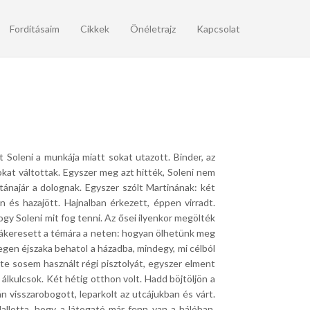
Fordításaim
Cikkek
Önéletrajz
Kapcsolat
t Soleni a munkája miatt sokat utazott.
Binder, az
okat váltottak.
Egyszer meg azt hitték, Soleni nem
utánajár a dolognak.
Egyszer szólt Martinának: két
n és hazajött.
Hajnalban érkezett, éppen virradt.
hogy Soleni mit fog tenni.
Az ősei ilyenkor megölték
ákeresett a témára a neten: hogyan ölhetünk meg
egen éjszaka behatol a házadba, mindegy, mi célból
te sosem használt régi pisztolyát, egyszer elment
 álkulcsok.
Két hétig otthon volt.
Hadd böjtöljön a
n visszarobogott, leparkolt az utcájukban és várt.
allotta, hogy a látogató már fenn van a hálóban.