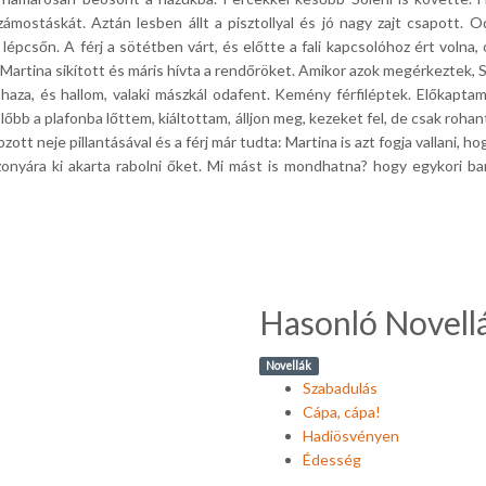
számostáskát.
Aztán lesben állt a pisztollyal és jó nagy zajt csapott.
Od
 a lépcsőn.
A férj a sötétben várt, és előtte a fali kapcsolóhoz ért volna
artina sikított és máris hívta a rendőröket.
Amikor azok megérkeztek, So
haza, és hallom, valaki mászkál odafent.
Kemény férfiléptek.
Előkaptam 
lőbb a plafonba lőttem, kiáltottam, álljon meg, kezeket fel, de csak ro
zott neje pillantásával és a férj már tudta: Martina is azt fogja vallani, h
zonyára ki akarta rabolni őket.
Mi mást is mondhatna?
hogy egykori bar
Hasonló Novell
Novellák
Szabadulás
Cápa, cápa!
Hadiösvényen
Édesség