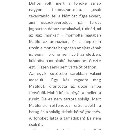
Dühös volt, mert a főnöke aznap
nagyon felbosszantotta. „csak
takarítanád fel a kiömlött fügelekvárt,
ami összekeveredett pár törött
joghurtos doboz tartalmával, tudnád, mi
az igazi munka!” – mormolta magában
Matild az áruházban, és a néptelen
utcán elmondta hangosan az éjszakának
is. Semmi öröme nem volt az életben,
különösen munkából hazamenet érezte
ezt. Hiszen senki sem várta őt otthon.
Az egyik sötétebb sarokban valami
mozdult… Egy kéz ragadta meg
Matildot, kirántotta az utcai lámpa
fényéből. Mohó kéz kapirgálta mellén a
ruhát. De ez nem tartott sokáig. Mert
Matildnak rettenetes erőt adott a
harag és a sokáig titkolt kétségbeesés.
A főnökét látta a támadóban! És nem
csak őt.