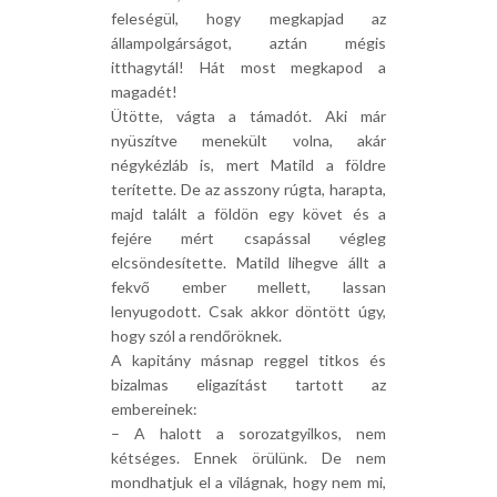
feleségül, hogy megkapjad az
állampolgárságot, aztán mégis
itthagytál! Hát most megkapod a
magadét!
Ütötte, vágta a támadót. Aki már
nyüszítve menekült volna, akár
négykézláb is, mert Matild a földre
terítette. De az asszony rúgta, harapta,
majd talált a földön egy követ és a
fejére mért csapással végleg
elcsöndesítette. Matild lihegve állt a
fekvő ember mellett, lassan
lenyugodott. Csak akkor döntött úgy,
hogy szól a rendőröknek.
A kapitány másnap reggel titkos és
bizalmas eligazítást tartott az
embereinek:
– A halott a sorozatgyilkos, nem
kétséges. Ennek örülünk. De nem
mondhatjuk el a világnak, hogy nem mi,