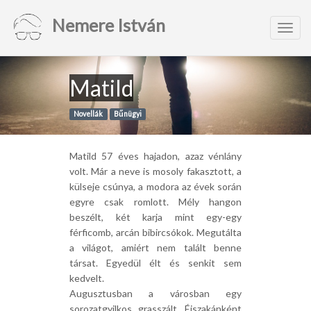
Nemere István
Toggl
navig
Matild
Novellák
Bűnügyi
Matild 57 éves hajadon, azaz vénlány
volt. Már a neve is mosoly fakasztott, a
külseje csúnya, a modora az évek során
egyre csak romlott. Mély hangon
beszélt, két karja mint egy-egy
férficomb, arcán bibircsókok. Megutálta
a világot, amiért nem talált benne
társat. Egyedül élt és senkit sem
kedvelt.
Augusztusban a városban egy
sorozatgyilkos grasszált. Éjszakánként