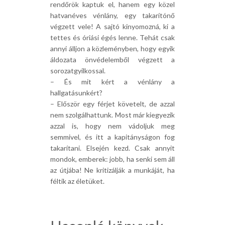
rendőrök kaptuk el, hanem egy közel
hatvanéves vénlány, egy takarítónő
végzett vele! A sajtó kinyomozná, ki a
tettes és óriási égés lenne. Tehát csak
annyi álljon a közleményben, hogy egyik
áldozata önvédelemből végzett a
sorozatgyilkossal.
– És mit kért a vénlány a
hallgatásunkért?
– Először egy férjet követelt, de azzal
nem szolgálhattunk. Most már kiegyezik
azzal is, hogy nem vádoljuk meg
semmivel, és itt a kapitányságon fog
takarítani. Elsején kezd. Csak annyit
mondok, emberek: jobb, ha senki sem áll
az útjába! Ne kritizálják a munkáját, ha
féltik az életüket.