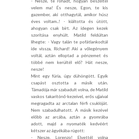
- Nesze, te rohadt, hogyan beszéltél
velem ma! És nesze, Egon, te kis
gazember, aki otthagytál, amikor húsz
éves voltam..! - kiáltotta és ütött,
ahogyan csak bírt. Az idegen kezek
szorítása enyhült. Matild feldúltan
lihegte: - Vagy talán te pofátlankodtál
ide vissza, Richard! Aki a vőlegényem
voltál, aztán elloptad a pénzemet és
többé nem kerültél elő? Hát nesze,
nesze!
Mint egy fúria, úgy dühöngött. Egyik
csapást osztotta a másik után.
Támadója már szabadult volna, de Matild
vaskos takarítónő-kezeivel, erős ujjaival
megragadta az arctalan férfi csuklóját.
Nem szabadulhatott. A másik kezével
előbb az arcába, aztán a gyomrába
adott, majd a nyomaték kedvéért
kétszer az ágyékába rúgott:
- Nesze, Lorenzo! Elvettél volna