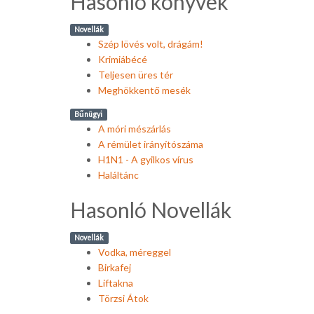
Hasonló könyvek
Novellák
Szép lövés volt, drágám!
Krimiábécé
Teljesen üres tér
Meghökkentő mesék
Bűnügyi
A móri mészárlás
A rémület irányítószáma
H1N1 - A gyilkos vírus
Haláltánc
Hasonló Novellák
Novellák
Vodka, méreggel
Birkafej
Liftakna
Törzsi Átok