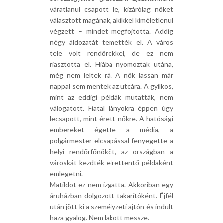
váratlanul csapott le, kizárólag nőket
választott magának, akikkel kíméletlenül
végzett – mindet megfojtotta. Addig
négy áldozatát temették el. A város
tele volt rendőrökkel, de ez nem
riasztotta el. Hiába nyomoztak utána,
még nem leltek rá. A nők lassan már
nappal sem mentek az utcára. A gyilkos,
mint az eddigi példák mutatták, nem
válogatott. Fiatal lányokra éppen úgy
lecsapott, mint érett nőkre. A hatósági
embereket égette a média, a
polgármester elcsapással fenyegette a
helyi rendőrfőnököt, az országban a
városkát kezdték elrettentő példaként
emlegetni.
Matildot ez nem izgatta. Akkoriban egy
áruházban dolgozott takarítóként. Éjfél
után jött ki a személyzeti ajtón és indult
haza gyalog. Nem lakott messze.