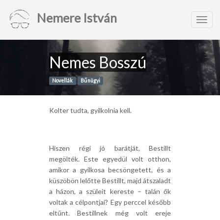
Nemere István
Toggl
navig
Nemes Bosszú
Novellák
Bűnügyi
Kolter tudta, gyilkolnia kell.
Hiszen régi jó barátját, Bestillt
megölték. Este egyedül volt otthon,
amikor a gyilkosa becsöngetett, és a
küszöbön lelőtte Bestillt, majd átszaladt
a házon, a szüleit kereste – talán ők
voltak a célpontjai? Egy perccel később
eltűnt. Bestillnek még volt ereje