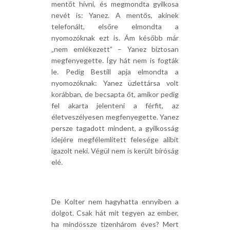
mentőt hívni, és megmondta gyilkosa
nevét is: Yanez. A mentős, akinek
telefonált, elsőre elmondta a
nyomozóknak ezt is. Ám később már
„nem emlékezett” – Yanez biztosan
megfenyegette. Így hát nem is fogták
le. Pedig Bestill apja elmondta a
nyomozóknak: Yanez üzlettársa volt
korábban, de becsapta őt, amikor pedig
fel akarta jelenteni a férfit, az
életveszélyesen megfenyegette. Yanez
persze tagadott mindent, a gyilkosság
idejére megfélemlített felesége alibit
igazolt neki. Végül nem is került bíróság
elé.
De Kolter nem hagyhatta ennyiben a
dolgot. Csak hát mit tegyen az ember,
ha mindössze tizenhárom éves? Mert