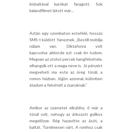
kisbaltával karókat faragott. Sok
kalandfilmet látott már…
Aztán egy szombaton estefelé, hosszú
SMS-t küldött Yaneznek. „Bestill mobilja
nálam van. Diktafonra volt
kapcsolva
akkor,
de ezt csak én tudom.
Megvan az utolsó percek hangfelvétele,
elhangzik ott a maga neve is. Jó pénzért
megveheti ma este az öreg tónál, a
romos házban. Jöjjön azonnal, különben
átadom a felvételt a zsaruknak.”
Amikor az üzenetet elküldte, ő már a
tónál volt, nehogy az átkozott gyilkos
megelőzze. Rég hazavitte az ásót, a
baltát. Türelmesen várt. A romhoz csak