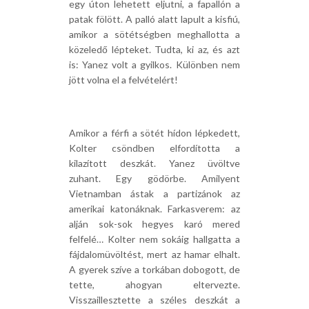
egy úton lehetett eljutni, a fapallón a
patak fölött. A palló alatt lapult a kisfiú,
amikor a sötétségben meghallotta a
közeledő lépteket. Tudta, ki az, és azt
is: Yanez volt a gyilkos. Különben nem
jött volna el a felvételért!
Amikor a férfi a sötét hídon lépkedett,
Kolter csöndben elfordította a
kilazított deszkát. Yanez üvöltve
zuhant. Egy gödörbe. Amilyent
Vietnamban ástak a partizánok az
amerikai katonáknak. Farkasverem: az
alján sok-sok hegyes karó mered
felfelé… Kolter nem sokáig hallgatta a
fájdalomüvöltést, mert az hamar elhalt.
A gyerek szíve a torkában dobogott, de
tette, ahogyan eltervezte.
Visszaillesztette a széles deszkát a