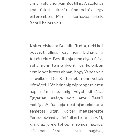
annyi volt, ahogyan Bestill is. A szülei az
apa üzleti sikerét ünnepelték egy
étteremben. Mire a kórházba értek,
Bestill halott volt.
Kolter elsiratta Bestillt. Tudta, neki kell
bosszút állnia, ezt nem bízhatja a
felnőttekre. Bestill apja nem olyan fajta,
soha nem tenne ilyent, és különben
sem lehet biztos abban, hogy Yanez volt
a gyilkos. De Kolternek nem voltak
kétségei. Két hónapig töprengett ezen
nap mint nap, míg végül kitalálta.
Egyetlen esélye volt erre: Bestill
mobilja. A fiú apja neki ajándékozta a
temetés után. Kolter megszerezte
Yanez számát, felépítette a tervét,
kijárt az öreg tóhoz, a romos házhoz.
Titokban ásót is vitt magával,