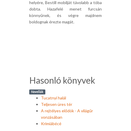
helyére, Bestill mobilját távolabb a tóba
dobta. Hazafelé menet furcsán
könnyűnek, és végre majdnem
boldognak érezte magát.
Hasonló könyvek
Novellák
Tucatnyi halál
Teljesen üres tér
A rejtélyes elődök - A világűr
vonzásában
Krimiábécé