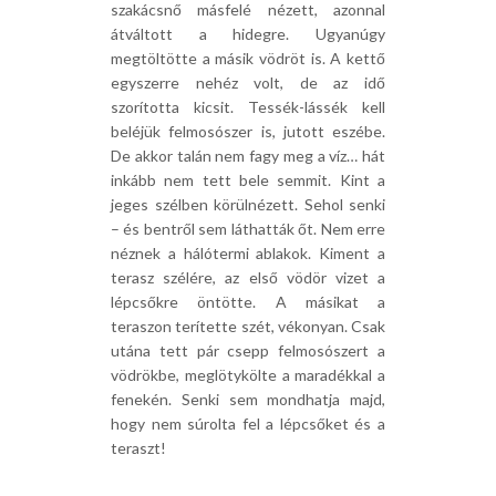
szakácsnő másfelé nézett, azonnal
átváltott a hidegre. Ugyanúgy
megtöltötte a másik vödröt is. A kettő
egyszerre nehéz volt, de az idő
szorította kicsit. Tessék-lássék kell
beléjük felmosószer is, jutott eszébe.
De akkor talán nem fagy meg a víz… hát
inkább nem tett bele semmit. Kint a
jeges szélben körülnézett. Sehol senki
– és bentről sem láthatták őt. Nem erre
néznek a hálótermi ablakok. Kiment a
terasz szélére, az első vödör vizet a
lépcsőkre öntötte. A másikat a
teraszon terítette szét, vékonyan. Csak
utána tett pár csepp felmosószert a
vödrökbe, meglötykölte a maradékkal a
fenekén. Senki sem mondhatja majd,
hogy nem súrolta fel a lépcsőket és a
teraszt!