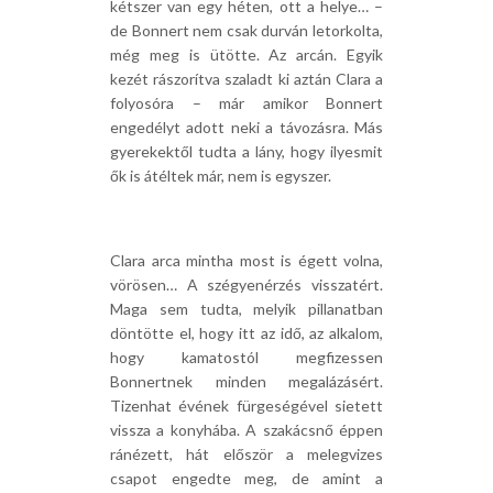
kétszer van egy héten, ott a helye… –
de Bonnert nem csak durván letorkolta,
még meg is ütötte. Az arcán. Egyik
kezét rászorítva szaladt ki aztán Clara a
folyosóra – már amikor Bonnert
engedélyt adott neki a távozásra. Más
gyerekektől tudta a lány, hogy ilyesmit
ők is átéltek már, nem is egyszer.
Clara arca mintha most is égett volna,
vörösen… A szégyenérzés visszatért.
Maga sem tudta, melyik pillanatban
döntötte el, hogy itt az idő, az alkalom,
hogy kamatostól megfizessen
Bonnertnek minden megalázásért.
Tizenhat évének fürgeségével sietett
vissza a konyhába. A szakácsnő éppen
ránézett, hát először a melegvizes
csapot engedte meg, de amint a