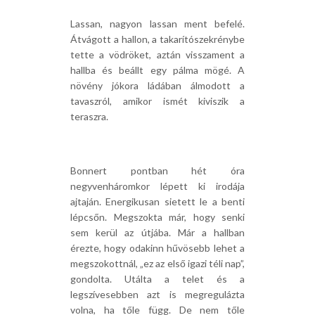
Lassan, nagyon lassan ment befelé.
Átvágott a hallon, a takarítószekrénybe
tette a vödröket, aztán visszament a
hallba és beállt egy pálma mögé. A
növény jókora ládában álmodott a
tavaszról, amikor ismét kiviszik a
teraszra.
Bonnert pontban hét óra
negyvenháromkor lépett ki irodája
ajtaján. Energikusan sietett le a benti
lépcsőn. Megszokta már, hogy senki
sem kerül az útjába. Már a hallban
érezte, hogy odakinn hűvösebb lehet a
megszokottnál, „ez az első igazi téli nap”,
gondolta. Utálta a telet és a
legszívesebben azt is megregulázta
volna, ha tőle függ. De nem tőle