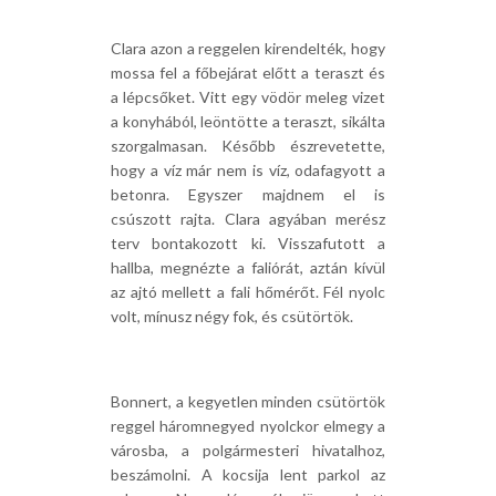
Clara azon a reggelen kirendelték, hogy
mossa fel a főbejárat előtt a teraszt és
a lépcsőket. Vitt egy vödör meleg vizet
a konyhából, leöntötte a teraszt, sikálta
szorgalmasan. Később észrevetette,
hogy a víz már nem is víz, odafagyott a
betonra. Egyszer majdnem el is
csúszott rajta. Clara agyában merész
terv bontakozott ki. Visszafutott a
hallba, megnézte a faliórát, aztán kívül
az ajtó mellett a fali hőmérőt. Fél nyolc
volt, mínusz négy fok, és csütörtök.
Bonnert, a kegyetlen minden csütörtök
reggel háromnegyed nyolckor elmegy a
városba, a polgármesteri hivatalhoz,
beszámolni. A kocsija lent parkol az