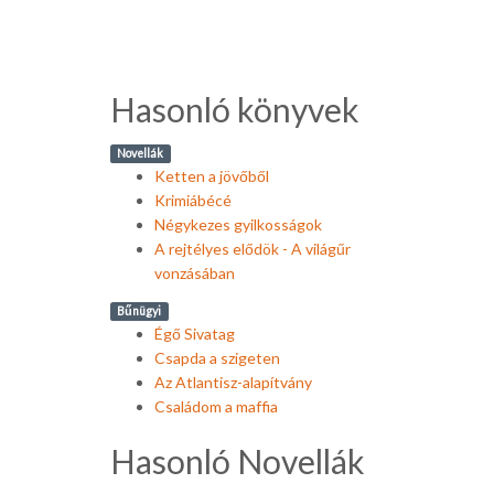
Hasonló könyvek
Novellák
Ketten a jövőből
Krimiábécé
Négykezes gyilkosságok
A rejtélyes elődök - A világűr
vonzásában
Bűnügyi
Égő Sivatag
Csapda a szigeten
Az Atlantisz-alapítvány
Családom a maffia
Hasonló Novellák