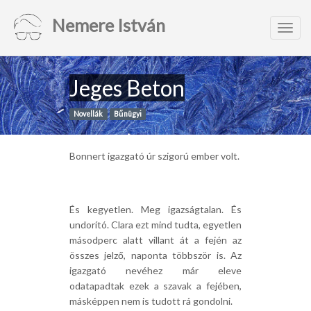
Nemere István
Toggl
navig
Jeges Beton
Novellák
Bűnügyi
Bonnert igazgató úr szigorú ember volt.
És kegyetlen. Meg igazságtalan. És
undorító. Clara ezt mind tudta, egyetlen
másodperc alatt villant át a fején az
összes jelző, naponta többször is. Az
igazgató nevéhez már eleve
odatapadtak ezek a szavak a fejében,
másképpen nem is tudott rá gondolni.