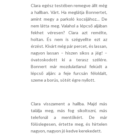
Clara egész testében remegve állt még
a hallban. Várt. Ha meglátja Bonnertet,
amint megy a parkoló kocsijához… De
nem látta meg. Valahol a lépcső aljában
fekhet véresen? Clara azt remélte,
holtan. És nem is szégyellte ezt az
érzést. Kivárt még pár percet, és lassan,
nagyon lassan – hiszen síkos a jég! –
óvatoskodott ki a terasz szélére.
Bonnert már mozdulatlanul feküdt a
lépcső alján: a feje furcsán féloldalt,
szeme a borús, sötét égre nyílott.
Clara visszament a hallba. Majd más
találja meg, más fog sikoltozni, más
telefonál a mentőkért. De már
fölöslegesen, értette meg, és hirtelen
nagyon, nagyon jó kedve kerekedett.