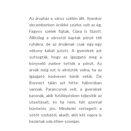
Az árvaház a város szélén állt. Ilyenkor
decemberben örökké szürke volt az ég.
Fagyos szelek fújtak, Clara is fázott.
Állítólag a várostól kaptak pénzt téli
ruhákra, de az árváknak csak egy-egy
vékony kabát jutott. A gyerekek azt
suttogták, hogy az igazgató meg a
könyvelő zsebre tették a pénzt. Az
árvák még ezt is elnézték volna, ha az
igazgató kedvesen bánik velük. De
Bonnert talán azt hitte: háborúban
vannak. Parancsnok volt, a gyerekek
katonák, akik futólépésben teljesítik az
utasításait, és ha nem, hát azonnal
büntetés jön. Mindenki rettegett a
sötét szobától, akadt, akit két napra is
bezártak oda étlen-szomjan.