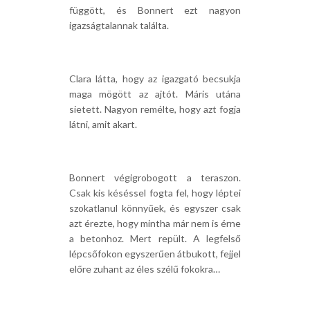
függött, és Bonnert ezt nagyon
igazságtalannak találta.
Clara látta, hogy az igazgató becsukja
maga mögött az ajtót. Máris utána
sietett. Nagyon remélte, hogy azt fogja
látni, amit akart.
Bonnert végigrobogott a teraszon.
Csak kis késéssel fogta fel, hogy léptei
szokatlanul könnyűek, és egyszer csak
azt érezte, hogy mintha már nem is érne
a betonhoz. Mert repült. A legfelső
lépcsőfokon egyszerűen átbukott, fejjel
előre zuhant az éles szélű fokokra…