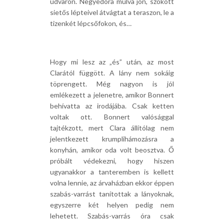
udvaron. Negyedóra múlva jön, szokott
sietős lépteivel átvágtat a teraszon, le a
tizenkét lépcsőfokon, és…
Hogy mi lesz az „és” után, az most
Clarától függött. A lány nem sokáig
töprengett. Még nagyon is jól
emlékezett a jelenetre, amikor Bonnert
behívatta az irodájába. Csak ketten
voltak ott. Bonnert valósággal
tajtékzott, mert Clara állítólag nem
jelentkezett krumplihámozásra a
konyhán, amikor oda volt beosztva. Ő
próbált védekezni, hogy hiszen
ugyanakkor a tanteremben is kellett
volna lennie, az árvaházban ekkor éppen
szabás-varrást tanítottak a lányoknak,
egyszerre két helyen pedig nem
lehetett. Szabás-varrás óra csak