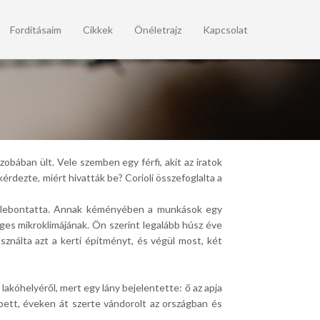
Fordításaim
Cikkek
Önéletrajz
Kapcsolat
obában ült. Vele szemben egy férfi, akit az iratok
érdezte, miért hivatták be? Corioli összefoglalta a
ét lebontatta. Annak kéményében a munkások egy
eges mikroklimájának. Ön szerint legalább húsz éve
ználta azt a kerti építményt, és végül most, két
lakóhelyéről, mert egy lány bejelentette: ő az apja
pett, éveken át szerte vándorolt az országban és