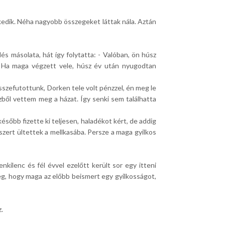
kedik. Néha nagyobb összegeket láttak nála. Aztán
és másolata, hát így folytatta: - Valóban, ön húsz
y. Ha maga végzett vele, húsz év után nyugodtan
szefutottunk, Dorken tele volt pénzzel, én meg le
zből vettem meg a házat. Így senki sem találhatta
ésőbb fizette ki teljesen, haladékot kért, de addig
szert ültettek a mellkasába. Persze a maga gyilkos
kilenc és fél évvel ezelőtt került sor egy itteni
g, hogy maga az előbb beismert egy gyilkosságot,
.