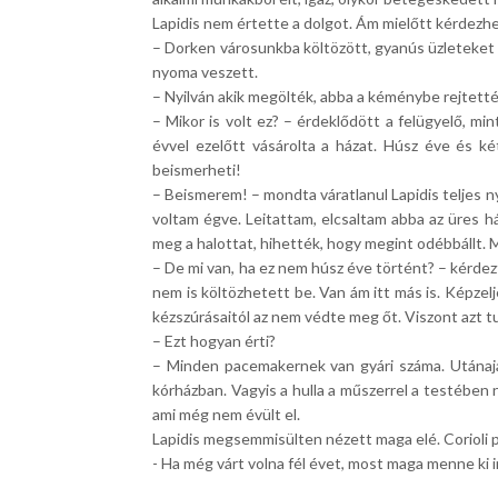
Lapidis nem értette a dolgot. Ám mielőtt kérdezhe
– Dorken városunkba költözött, gyanús üzleteket 
nyoma veszett.
– Nyilván akik megölték, abba a kéménybe rejtették
– Mikor is volt ez? – érdeklődött a felügyelő, mi
évvel ezelőtt vásárolta a házat. Húsz éve és k
beismerheti!
– Beismerem! – mondta váratlanul Lapidis teljes 
voltam égve. Leitattam, elcsaltam abba az üres h
meg a halottat, hihették, hogy megint odébbállt. 
– De mi van, ha ez nem húsz éve történt? – kérdezt
nem is költözhetett be. Van ám itt más is. Képzel
kézszúrásaitól az nem védte meg őt. Viszont azt tu
– Ezt hogyan érti?
– Minden pacemakernek van gyári száma. Utánajárt
kórházban. Vagyis a hulla a műszerrel a testébe
ami még nem évült el.
Lapidis megsemmisülten nézett maga elé. Corioli 
- Ha még várt volna fél évet, most maga menne ki i