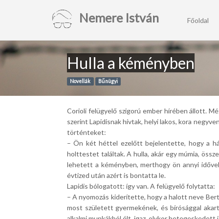
Nemere István
Főoldal
Hulla a kéményben
Novellák
Bűnügyi
Corioli felügyelő szigorú ember hírében állott. M
szerint Lapidisnak hívtak, helyi lakos, kora negyv
történteket:
– Ön két héttel ezelőtt bejelentette, hogy a 
holttestet találtak. A hulla, akár egy múmia, öss
lehetett a kéményben, merthogy ön annyi idővel 
évtized után azért is bontatta le.
Lapidis bólogatott: így van. A felügyelő folytatta:
– A nyomozás kiderítette, hogy a halott neve Berto
most született gyermekének, és bírósággal akart
alkalmi munkákból élt, igaz, olykor betegeskedett i