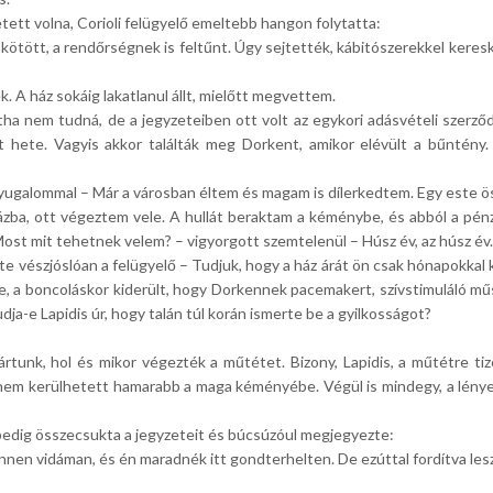
tett volna, Corioli felügyelő emeltebb hangon folytatta:
kötött, a rendőrségnek is feltűnt. Úgy sejtették, kábitószerekkel keres
. A ház sokáig lakatlanul állt, mielőtt megvettem.
ntha nem tudná, de a jegyzeteiben ott volt az egykori adásvételi szerződ
ét hete. Vagyis akkor találták meg Dorkent, amikor elévült a bűntén
nyugalommal – Már a városban éltem és magam is dílerkedtem. Egy este ös
ázba, ott végeztem vele. A hullát beraktam a kéménybe, és abból a pén
Most mit tehetnek velem? – vigyorgott szemtelenül – Húsz év, az húsz év.
e vészjóslóan a felügyelő – Tudjuk, hogy a ház árát ön csak hónapokkal k
je, a boncoláskor kiderült, hogy Dorkennek pacemakert, szívstimuláló mű
dja-e Lapidis úr, hogy talán túl korán ismerte be a gyilkosságot?
unk, hol és mikor végezték a műtétet. Bizony, Lapidis, a műtétre tizen
n nem kerülhetett hamarabb a maga kéményébe. Végül is mindegy, a lénye
pedig összecsukta a jegyzeteit és búcsúzóul megjegyezte:
nnen vidáman, és én maradnék itt gondterhelten. De ezúttal fordítva lesz