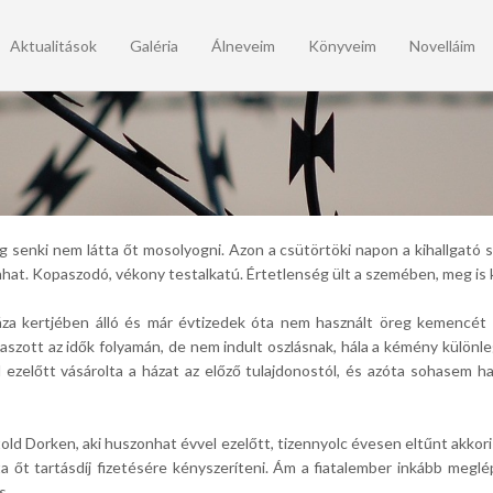
Aktualitások
Galéria
Álneveim
Könyveim
Novelláim
ég senki nem látta őt mosolyogni. Azon a csütörtöki napon a kihallgató sz
enhat. Kopaszodó, vékony testalkatú. Értetlenség ült a szemében, meg is k
háza kertjében álló és már évtizedek óta nem használt öreg kemenc
zeaszott az idők folyamán, de nem indult oszlásnak, hála a kémény különl
ezelőtt vásárolta a házat az előző tulajdonostól, és azóta sohasem has
ld Dorken, aki huszonhat évvel ezelőtt, tizennyolc évesen eltűnt akkori 
a őt tartásdíj fizetésére kényszeríteni. Ám a fiatalember inkább meglé
s.