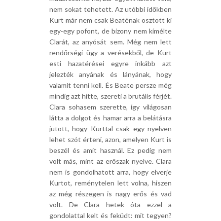
nem sokat tehetett. Az utóbbi időkben
Kurt már nem csak Beaténak osztott ki
egy-egy pofont, de bizony nem kímélte
Clarát, az anyósát sem. Még nem lett
rendőrségi ügy a verésekből, de Kurt
esti hazatérései egyre inkább azt
jelezték anyának és lányának, hogy
valamit tenni kell. És Beate persze még
mindig azt hitte, szereti a brutális férjét.
Clara sohasem szerette, így világosan
látta a dolgot és hamar arra a belátásra
jutott, hogy Kurttal csak egy nyelven
lehet szót érteni, azon, amelyen Kurt is
beszél és amit használ. Ez pedig nem
volt más, mint az erőszak nyelve. Clara
nem is gondolhatott arra, hogy elverje
Kurtot, reménytelen lett volna, hiszen
az még részegen is nagy erős és vad
volt. De Clara hetek óta ezzel a
gondolattal kelt és feküdt: mit tegyen?