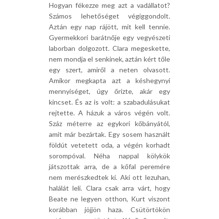
Hogyan fékezze meg azt a vadállatot?
Számos lehetőséget végiggondolt.
Aztán egy nap rájött, mit kell tennie.
Gyermekkori barátnője egy vegyészeti
laborban dolgozott. Clara megeskette,
nem mondja el senkinek, aztán kért tőle
egy szert, amiről a neten olvasott.
Amikor megkapta azt a késhegynyi
mennyiséget, úgy őrizte, akár egy
kincset. És az is volt: a szabadulásukat
rejtette. A házuk a város végén volt.
Száz méterre az egykori kőbányától,
amit már bezártak. Egy sosem használt
földút vetetett oda, a végén korhadt
sorompóval. Néha nappal kölykök
játszottak arra, de a kőfal peremére
nem merészkedtek ki. Aki ott lezuhan,
halálát leli. Clara csak arra várt, hogy
Beate ne legyen otthon, Kurt viszont
korábban jöjjön haza. Csütörtökön