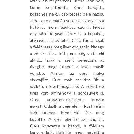
aztán ez megtörtént. Késő ősz volt,
korán sötétedett. Kurt hazajött,
köszönés nélkül csörtetett be a házba,
félrelökte a madárcsontú asszonyt és a
hűtőhöz ment. Szokása szerint kivett
egy sört, fogával tépte le a kupakot,
állva ivott az üvegből. Clara tudta: csak
a felét issza meg ilyenkor, aztán kimegy
a vécére. Ez a két perc elég volt neki
ahhoz, hogy a szert beleszórja az
üvegbe, majd átment a lakás másik
végébe. Amikor tíz perc múlva
visszajött, Kurt csak szelíden ült a
székén, nézett maga elé. A tekintete
üres volt, aminthogy a sörösüveg is.
Clara oroszlánszelidítőnek érezte
magát. Odaállt a veje elé: – Kurt feláll!
Indul utánam! Ment elől, Kurt meg
követte. A szer elvette az akaratát.
Clara kivezette a házból, a földútra
kanyarodott. Hallotta maga mögött a