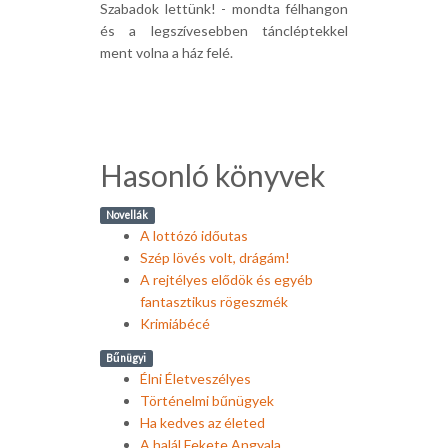
Szabadok lettünk! - mondta félhangon
és a legszívesebben táncléptekkel
ment volna a ház felé.
Hasonló könyvek
Novellák
A lottózó időutas
Szép lövés volt, drágám!
A rejtélyes elődök és egyéb
fantasztikus rögeszmék
Krimiábécé
Bűnügyi
Élni Életveszélyes
Történelmi bűnügyek
Ha kedves az életed
A halál Fekete Angyala