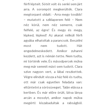
férfi lépteit. Sötét volt és senki sem járt
arra. A sorompót megkerülték. Clara
megtorpant oldalt: - Arra megy tovább!
– mutatott a sziklaperem felé – Nem
néz körül, nem néz semerre, csak
felfelé, az égre! És megy és megy,
lépked, lépked! Az akarat nélküli férfi
agyába elhatoltak a parancsok. Beszélni
most nem tudott. Hát
engedelmeskedett. Amikor zuhanni
kezdett, azt is némán tette. Nem tudta,
mi történik vele. És másodpercek múlva
meg már semmit mást sem tudott. Clara
szíve nagyon vert, a lábai reszkettek.
Végre elindult vissza a ház felé és tudta,
ott már csak egyetlen feladata van:
eltűntetni a sörösüveget. Talán elássa a
kertben. És már előre örült, látva lánya
arcán a mosolyt, amikor napok múlva
megérti: kiszabadultak a rabságból.