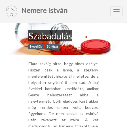
Nemere István
Toggl
navig
Szabadulás
Novellák
Bűnügyi
Clara sokáig hitte, hogy nincs esélye.
Hiszen csak a lánya, a szegény,
megfélemlített Beate áll mellette, de a
helyzeten segíteni ő sem tud. A baj
évekkel korábban kezdődött, amikor
Beate beleszeretett abba a
nagytermetű bolti eladóba. Kurt akkor
még rendes ember volt, kedves,
figyelmes. De nem sokkal az esküvő
után rákapott az italra. A két
madárcsontú nő, bár együtt lakott vele,