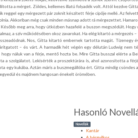
ította a mérget. Zöldes, kellemes illatú folyadék volt. Attól kezdve Gitt
 reggel egy mérgezett pár zoknit készített férje cipője mellé. Az felvett
adagolnia. Akkoriban még csak minden másnap adott rá mérgezettet. Hama
. Később meg arra, hogy útközben hazafelé a buszon megszédült. Hogy nin
alkalmaz, a szív működésében okoz zavarokat. Ha elég kitartó a mérgezés –
sszeadódnak. Nos, Gitta kitartó embernek tartotta magát. Tizenegy évi
szárítgatott – és várt. A harmadik hét végén egy délután Ludwig nem t
 hogy náluk van a férje, mentő hozta be. Mire Gitta busszal elérte a Be
a a szolgálatot. Lekísérték a proszektúrára is, ahol azonosította a férj
ta egy kukába. Aztán máris a buszmegállóba ért. Gitta mindig csöndes as
esen egyedül és majdnem hangosan énekelt örömében.
Hasonló Novell
Novellák
Kantár
A bérgyilkos