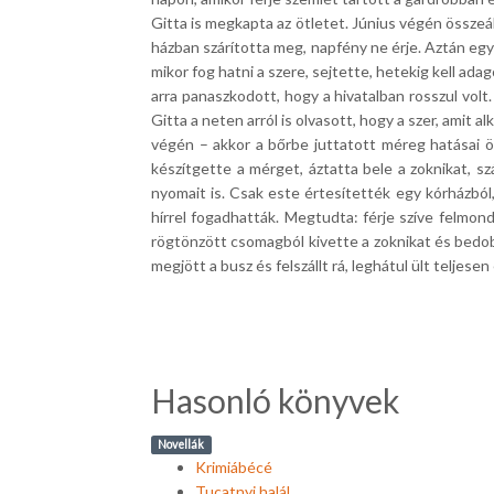
Gitta is megkapta az ötletet. Június végén összeáll
házban szárította meg, napfény ne érje. Aztán egyik
mikor fog hatni a szere, sejtette, hetekig kell 
arra panaszkodott, hogy a hivatalban rosszul volt
Gitta a neten arról is olvasott, hogy a szer, amit 
végén – akkor a bőrbe juttatott méreg hatásai ö
készítgette a mérget, áztatta bele a zoknikat, 
nyomait is. Csak este értesítették egy kórházból,
hírrel fogadhatták. Megtudta: férje szíve felmondt
rögtönzött csomagból kivette a zoknikat és bedob
megjött a busz és felszállt rá, leghátul ült telj
Hasonló könyvek
Novellák
Krimiábécé
Tucatnyi halál