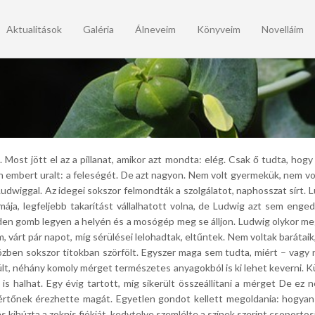
Aktualitások
Galéria
Álneveim
Könyveim
Novelláim
Most jött el az a pillanat, amikor azt mondta: elég. Csak ő tudta, hogy 
tlen embert uralt: a feleségét. De azt nagyon. Nem volt gyermekük, nem v
udwiggal. Az idegei sokszor felmondták a szolgálatot, naphosszat sírt. L
ája, legfeljebb takarítást vállalhatott volna, de Ludwig azt sem enged
inden gomb legyen a helyén és a mosógép meg se álljon. Ludwig olykor meg
 várt pár napot, míg sérülései lelohadtak, eltűntek. Nem voltak barátaik
özben sokszor titokban szörfölt. Egyszer maga sem tudta, miért – vagy 
ült, néhány komoly mérget természetes anyagokból is ki lehet keverni.
s halhat. Egy évig tartott, míg sikerült összeállítani a mérget De ez 
akértőnek érezhette magát. Egyetlen gondot kellett megoldania: hogy
 kihúzta a zoknis fiókját, kedvtelve szemlélte a színek szerint csoportos