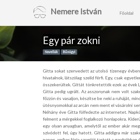
Nemere István
Főoldal
Egy pár zokni
Novellák
Bűnügyi
Gitta sokat szenvedett az utolsó tizenegy évben. 
hivatalnok, látszólag szelíd férfi. Egy, csak egye
összekerültek. Gittát tönkretették ezek az évek L
Gitta pedig ugrált. Az asszonynak nem volt szakm
főzzön és vasaljon, készítse be neki a ruháját, m
ütésnyomokkal az arcán nem ment el vásárolni sem,
Néhány éve Gitta fölfedezte az internetet. Napk
felment a mérgekkel foglalkozó honlapokra. Kider
egy olyan anyagban, amelytől az ember akár meg i
szívódott fel, úgy hatott. Gitta addigra már sz
napon, amikor férje szemlét tartott a gardróbban és