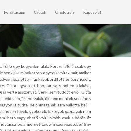
Fordításaim
Cikkek
Önéletrajz
Kapcsolat
a férje egy kegyetlen alak. Persze kifelé csak egy
olt senkijük, mindketten egyedül voltak már, amikor
udwig hazajött a munkából, ordított és parancsolt,
te. Gitta legyen otthon, tartsa rendben a lakást,
 is verte asszonyát. Senki sem tudott erről. Gitta
, senki sem járt hozzájuk, ők sem mentek senkihez.
nagyon is tudta, de önmagának sem vallotta be? –
 Különösen füvek, gyökerek, fakérgek gazdagok nem
nem iható vagy ehető volt, inkább csak a bőrön át
an juttassa be a mérget Ludwig szervezetébe? Egy
ított ötven párat – minden reggel frisset vett fel –