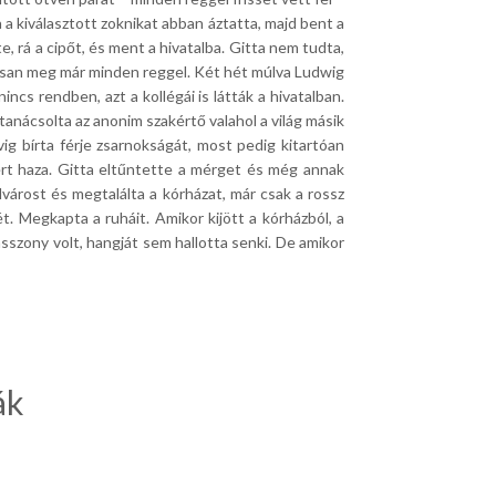
a a kiválasztott zoknikat abban áztatta, majd bent a
e, rá a cipőt, és ment a hivatalba. Gitta nem tudta,
rosan meg már minden reggel. Két hét múlva Ludwig
cs rendben, azt a kollégái is látták a hivatalban.
 tanácsolta az anonim szakértő valahol a világ másik
g bírta férje zsarnokságát, most pedig kitartóan
ért haza. Gitta eltűntette a mérget és még annak
lvárost és megtalálta a kórházat, már csak a rossz
ét. Megkapta a ruháit. Amikor kijött a kórházból, a
szony volt, hangját sem hallotta senki. De amikor
ák