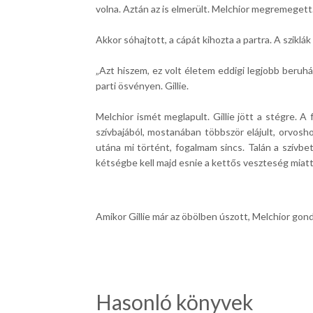
volna. Aztán az is elmerült. Melchior megremegett.
Akkor sóhajtott, a cápát kihozta a partra. A szikl
„Azt hiszem, ez volt életem eddigi legjobb beruházá
parti ösvényen. Gillie.
Melchior ismét meglapult. Gillie jött a stégre. A 
szívbajából, mostanában többször elájult, orvo
utána mi történt, fogalmam sincs. Talán a szívbet
kétségbe kell majd esnie a kettős veszteség miatt
Amikor Gillie már az öbölben úszott, Melchior gond
Hasonló könyvek