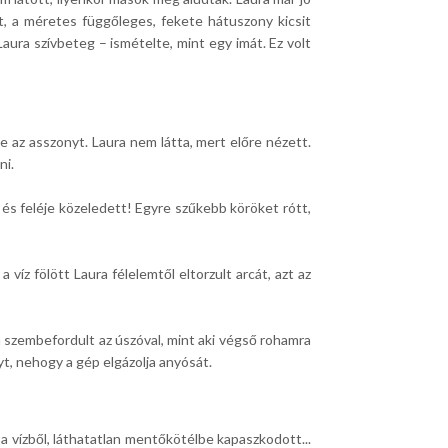
t, a méretes függőleges, fekete hátuszony kicsit
Laura szívbeteg – ismételte, mint egy imát. Ez volt
e az asszonyt. Laura nem látta, mert előre nézett.
ni.
 és feléje közeledett! Egyre szűkebb köröket rótt,
íz fölött Laura félelemtől eltorzult arcát, azt az
n szembefordult az úszóval, mint aki végső rohamra
yt, nehogy a gép elgázolja anyósát.
a vízből, láthatatlan mentőkötélbe kapaszkodott...