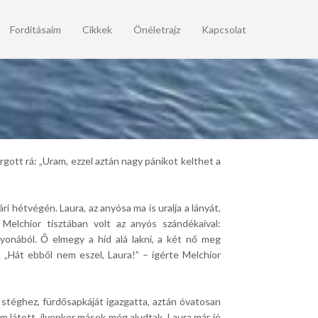
Fordításaim
Cikkek
Önéletrajz
Kapcsolat
rgott rá: „Uram, ezzel aztán nagy pánikot kelthet a
 hétvégén. Laura, az anyósa ma is uralja a lányát,
 Melchior tisztában volt az anyós szándékaival:
agyonából. Ő elmegy a híd alá lakni, a két nő meg
 „Hát ebből nem eszel, Laura!” – ígérte Melchior
 a stéghez, fürdősapkáját igazgatta, aztán óvatosan
m látott, ilyenkor mások még aludtak. Laura már jó