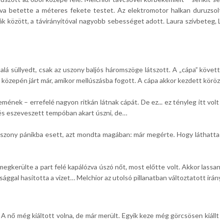
llva betette a méteres fekete testet. Az elektromotor halkan duruzsol
klák között, a távirányítóval nagyobb sebességet adott. Laura szívbeteg, 
 alá süllyedt, csak az uszony baljós háromszöge látszott. A „cápa” követt
 közepén járt már, amikor mellúszásba fogott. A cápa akkor kezdett köröz
mének – errefelé nagyon ritkán látnak cápát. De ez... ez tényleg itt volt
t és eszeveszett tempóban akart úszni, de…
szony pánikba esett, azt mondta magában: már megérte. Hogy láthatta a v
 megkerülte a part felé kapálózva úszó nőt, most előtte volt. Akkor lassa
ággal hasította a vizet… Melchior az utolsó pillanatban változtatott irán
 A nő még kiáltott volna, de már merült. Egyik keze még görcsösen kiállt 