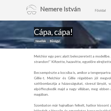
Nemere István
Főoldal
Cápa, cápa!
Novellák
Bűnügyi
Melchior egy perc alatt beleszeretett a modellbe. 
strandon!” Kifizette, hazavitte, egyelőre elrejtett
Becsempészte a kocsiba is, amikor a tengerpartra 
Gillie-t. Melchior és Gillie régebben jól megv
szétbomlasztja a házasságukat, ráveszi lányát, v
elpöffeszkedik majd a nagy villában, meg ebben 
magában.
Szombaton már hajnalban felkelt, hatkor kiosont a 
lelépdelt a lépcsőn és egyenletes karcsapásokkal 