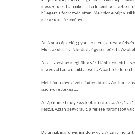
messze úszott, amikor a férfi combig a vízben á
billegett a fodrozódó vízen. Melchior elbújt a szi
már az utolsó reménye.
Amikor a cápa elég gyorsan ment, a test a felszín
Most az oldalára feküdt és úgy tempózott. Az öböl
Az asszonyban meghűlt a vér. Előbb nem hitt a sze
míg végül Laura pánikba esett. A part felé fordul
Melchior a távcsővel mindent látott. Amikor az as
iszonyú rettegést…
A cápát most még közelebb irányította. Az „állat”
készül. Aztán begyorsult, a fekete háromszög valós
De annak már úgyis mindegy volt. A szíve megállt.