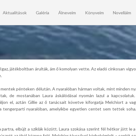
Aktualitások
Galéria
Álneveim
Könyveim
Novelláim
Igaz, játékboltban árulták, ám ő komolyan vette. Az eladó cinkosan vigyo
e.
mentek pénteken délután. A nyaralóban hárman voltak, mint minden nyári
oltak, de mostanában Laura áskálódásai nyomán lazul a kapcsolatuk.
áljon el, aztán Gillie az ő tanácsait követve kiforgatja Melchiort a v
a tengerparti nyaralóban, amelyikbe egyetlen centet sem tettek soha.
partra, elbújt a sziklák között. Laura szokása szerint fél hétkor jött le
úszott az öböl közepe felé. Melchior távcsővel körbekémlelt – senkit se