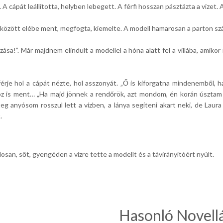
 A cápát leállította, helyben lebegett. A férfi hosszan pásztázta a vizet.
ák között elébe ment, megfogta, kiemelte. A modell hamarosan a parton sz
sa!”. Már majdnem elindult a modellel a hóna alatt fel a villába, amikor 
férje hol a cápát nézte, hol asszonyát. „Ő is kiforgatna mindenemből, ha
shoz is ment… „Ha majd jönnek a rendőrök, azt mondom, én korán úszta
eg anyósom rosszul lett a vízben, a lánya segíteni akart neki, de Laura 
.
osan, sőt, gyengéden a vízre tette a modellt és a távirányítóért nyúlt.
Hasonló Novell