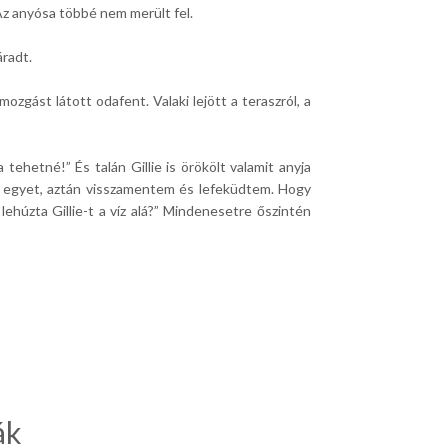
 Az anyósa többé nem merült fel.
áradt.
mozgást látott odafent. Valaki lejött a teraszról, a
 tehetné!” És talán Gillie is örökölt valamit anyja
m egyet, aztán visszamentem és lefeküdtem. Hogy
lehúzta Gillie-t a víz alá?” Mindenesetre őszintén
ák