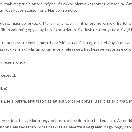
utóbb csak megtudja az örökséget, és akkor Martin keresztet vethet rá. A
nem lesz közös szerzemény. Nagyon remélte.
ődése, másnap érkezik. Martin úgy tett, mintha örülne ennek. És lehe
őben volt még egy adag hús, jókora darab. Azt kivitte alkonyatkor. Az „ő ki
nem maradt semmi, mert hazafelé tartva útba ejtett néhány áruházat. 
árazások vannak”. Martin jól ismerte a feleségét, hát kezébe vette az egyi
telmesen ronda!
 kezéből:
lbe!
n, le a partra. Nyugaton az ég alja vörösbe borult. Beállt az alkonyat. 
em jött haza, Martin egy pohárral a kezében leült a teraszra. A rendőr
ondolta elégedetten. Most csak ült és élvezte a végtelen, nagy-nagy csö