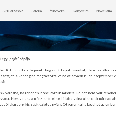
Aktualitások
Galéria
Álneveim
Könyveim
Novelláim
 egy „saját” cápája.
sba. Azt mondta a férjének, hogy ott kapott munkát, de ez az állás cs
a főztjét, a vendéglős megtartotta volna őt tovább is, de szeptember elej
nkát.
sik városba, ha rendben lenne köztük minden. De hát nem volt rendben.
yott. Nem volt az a pénz, amit el ne költött volna akár csak pár nap alat
bból akart egy kis saját üzletet nyitni. Ötvenen túl is kezdhet az embe