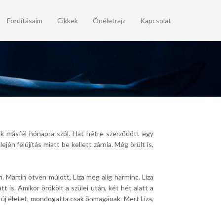
Fordításaim
Cikkek
Önéletrajz
Kapcsolat
ak másfél hónapra szól. Hat hétre szerződött egy
én felújítás miatt be kellett zárnia. Még örült is,
 Martin ötven múlott, Liza meg alig harminc. Liza
t is. Amikor örökölt a szülei után, két hét alatt a
r új életet, mondogatta csak önmagának. Mert Liza,