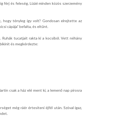
míg férj és feleség, Lizáé minden közös szerzemény
t, hogy tényleg így volt? Gondosan elrejtette az
csi cápája” befalta, és eltűnt.
Ruhák tucatjait rakta ki a kocsiból. Vett néhány
k bikinit és megkérdezte:
Martin csak a ház elé ment ki, a lemenő nap pirosra
séget még ráér értesíteni éjfél után. Szóval igaz,
ndet.