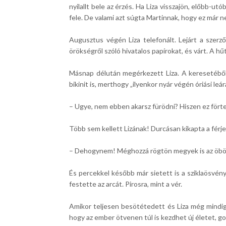
nyilallt bele az érzés. Ha Liza visszajön, előbb-
fele. De valami azt súgta Martinnak, hogy ez már 
Augusztus végén Liza telefonált. Lejárt a szerz
örökségről szóló hivatalos papírokat, és várt. A hűt
Másnap délután megérkezett Liza. A keresetéből 
bikinit is, merthogy „ilyenkor nyár végén óriási le
– Ugye, nem ebben akarsz fürödni? Hiszen ez för
Több sem kellett Lizának! Durcásan kikapta a férje
– Dehogynem! Méghozzá rögtön megyek is az öbö
És percekkel később már sietett is a sziklaösvénye
festette az arcát. Pirosra, mint a vér.
Amikor teljesen besötétedett és Liza még mindig n
hogy az ember ötvenen túl is kezdhet új életet, g