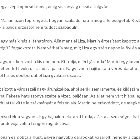
egy szép koporsót most, amíg viszonylag olcsó a tölgyfa!
 Martin azon töprengett, hogyan szabadulhatna meg a feleségétől. Közbe
” – a baljós érzéstől nem tudott szabadulni.
l egy másik ház a láthatáron. Alig ment el Liza, Martin értesítést kapott
régit”, fogadkozott. Nem várhatja meg, míg Liza egy szép napon lelövi és 
gy, ott körözött a kis öbölben. Ki tudja, miért járt oda? Martin egy kövön
 ebéd lett volna, szaladt a partra. Nagy ívben hajította a véres darab
t a kis öbölben, ahol Liza gyakran úszott.
zott a városszéli nagy áruházakba, ahol senki sem ismerte, és kilószám
lna. Fekete hátuszonya szelte a vizet, baljósan. Az állat nem várt hiába
attal vitte le zsákmányát a felszín alá. Martin belerázkódott, de megke
ecsülték a vagyont. Egy hajnalon elutazott oda, aláírta a szükséges irat
 randevúja volt a tengeri ragadozóval.
oldogan és dobta a húst. Egyre nagyobb darabokat vásárolt, nehogy a cápa