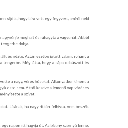
n rájött, hogy Liza vett egy fegyvert, amiről neki
: a nagynénje meghalt és ráhagyta a vagyonát. Abból
a tengerbe dobja.
 állt és nézte. Aztán eszébe jutott valami, rohant a
ot a tengerbe. Még látta, hogy a cápa odaúszott és
 vette a nagy, véres húsokat. Alkonyatkor kiment a
, egyik este sem. Attól kezdve a lemenő nap vöröses
ményítette a szívét.
okat. Lizának, ha nagy ritkán felhívta, nem beszélt
 egy napon itt hagyja őt. Az bizony szörnyű lenne,