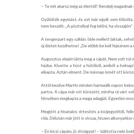
– Te mit akarsz még az élettől? Rendelj magadnak 
Gyűlölték egymást, és ezt már egyik sem titkolta.
nem beszélt. „A pisztollyal fog lelőni, ha visszajön
A tengerpart egy sziklás öble mellett laktak, seho
új életet kezdhetne! „De előbb be kell fejeznem a 
Augusztus elején látta meg a cápát. Nem volt túl na
házba. Kivette a húst a hűtőből, amiből a holnapi
elkapta. Aztán elment. De másnap ismét ott körözöt
Attól kezdve Martin minden harmadik napon bekocsi
partra. A cápa már ott körözött, mintha rá várt vo
fényében megkapta a maga adagját. Egyetlen mozdul
Megjött a hivatalos értesítés a közjegyzőtől, felb
róla. Délután már jött is vissza, hiszen alkonyatkor
– Én kicsi cápám, jó étvágyat! – kiáltotta neki b