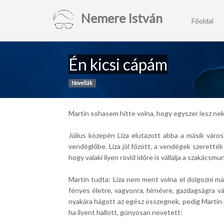
Nemere István
Főoldal
Én kicsi cápám
Novellák
Martin sohasem hitte volna, hogy egyszer lesz neki
Július közepén Liza elutazott abba a másik váro
vendéglőbe. Liza jól főzött, a vendégek szerették 
hogy valaki ilyen rövid időre is vállalja a szakácsmu
Martin tudta: Liza nem ment volna el dolgozni má
fényes életre, vagyonra, hírnévre, gazdagságra vág
nyakára hágott az egész összegnek, pedig Martin a
ha ilyent hallott, gúnyosan nevetett: