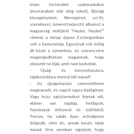
írtam történelmi szakmunkákat
(mostanában már elég sokat), ifjúsági
kisregényeket, filmregényt, sci-fit,
szerelmest, ismeretterjesztő albumot a
magyarság múltjáról "Hazám, Hazám?"
címmel, a minap éppen Esztergomban
volt a bemutatója. Egyszóval sok műfaj
áll közel a szívemhez, és szerencsére
megengedhetem magamnak, hogy
olyasmit ne írjak, amit nem kedvelek.
- Újság- és könyvolvasásra,
tájékozódásra mennyi idő marad?
- Az újságolvasási szenvedélyem
megmaradt, és napról napra kielégítem.
Vagy húsz sajtóterméket fizetek elő,
ebben van napilap, hetilapok,
folyóiratok itthonról és külföldről.
Persze, ha valaki ilyen erőteljesen
dolgozik, mint én, annak kevés ideje
marad. Arra azonban vigyázok, hogy