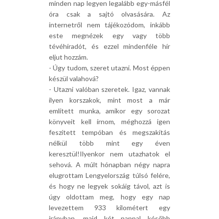
minden nap legyen legalább egy-másfél
óra csak a sajtó olvasására. Az
internetről nem tájékozódom, inkább
este megnézek egy vagy több
tévéhíradót, és ezzel mindenféle hír
eljut hozzám.
- Úgy tudom, szeret utazni. Most éppen
készül valahová?
- Utazni valóban szeretek. Igaz, vannak
ilyen korszakok, mint most a már
említett munka, amikor egy sorozat
könyveit kell írnom, méghozzá igen
feszített tempóban és megszakítás
nélkül több mint egy éven
keresztül!Ilyenkor nem utazhatok el
sehová. A múlt hónapban négy napra
elugrottam Lengyelország túlsó felére,
és hogy ne legyek sokáig távol, azt is
úgy oldottam meg, hogy egy nap
levezettem 933 kilométert egy
irányban, majd két nappal később