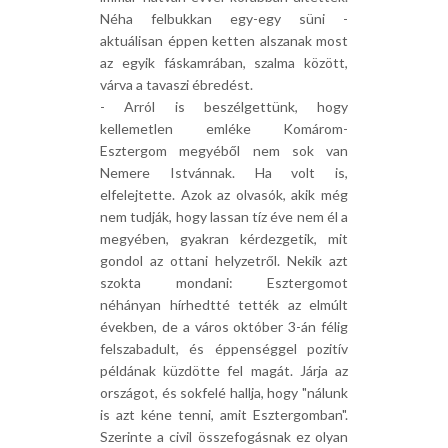
Néha felbukkan egy-egy süni -
aktuálisan éppen ketten alszanak most
az egyik fáskamrában, szalma között,
várva a tavaszi ébredést.
- Arról is beszélgettünk, hogy
kellemetlen emléke Komárom-
Esztergom megyéből nem sok van
Nemere Istvánnak. Ha volt is,
elfelejtette. Azok az olvasók, akik még
nem tudják, hogy lassan tíz éve nem él a
megyében, gyakran kérdezgetik, mit
gondol az ottani helyzetről. Nekik azt
szokta mondani: Esztergomot
néhányan hírhedtté tették az elmúlt
években, de a város október 3-án félig
felszabadult, és éppenséggel pozitív
példának küzdötte fel magát. Járja az
országot, és sokfelé hallja, hogy "nálunk
is azt kéne tenni, amit Esztergomban".
Szerinte a civil összefogásnak ez olyan