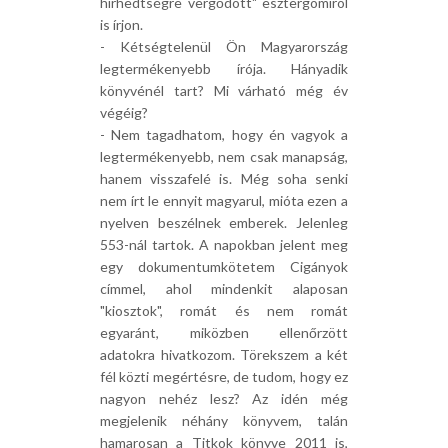
hírhedtségre vergődött" esztergomiról
is írjon.
- Kétségtelenül Ön Magyarország
legtermékenyebb írója. Hányadik
könyvénél tart? Mi várható még év
végéig?
- Nem tagadhatom, hogy én vagyok a
legtermékenyebb, nem csak manapság,
hanem visszafelé is. Még soha senki
nem írt le ennyit magyarul, mióta ezen a
nyelven beszélnek emberek. Jelenleg
553-nál tartok. A napokban jelent meg
egy dokumentumkötetem Cigányok
címmel, ahol mindenkit alaposan
"kiosztok", romát és nem romát
egyaránt, miközben ellenőrzött
adatokra hivatkozom. Törekszem a két
fél közti megértésre, de tudom, hogy ez
nagyon nehéz lesz? Az idén még
megjelenik néhány könyvem, talán
hamarosan a Titkok könyve 2011 is,