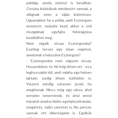
példája, amely máshol is beválhat.
Ostoba kiskirályok mindenütt vannak, a
világnak ezen a táján különösen.
Ugyanakkor ha a példa, amit Esztergom
mutatott, terjedni kezd, akkor a civil
mozgalmak egyfajta felvirágzása
kezdődhet meg.
Nem vágyik vissza Esztergomba?
Esetleg tervez egy olyan regényt,
amelynek a helyszíne Esztergom?
- Esztergomba nem vágyom vissza.
Huszonkilenc és fél évig éltem ott - ez a
leghosszabb idő, amit valaha egy helyen
laktam, pedig éltem külföldön is.
Viszont mindig szívesen jövök, ha
meghívnak. Nincs még egy város, ahol
ennyien ismernének, és ahol ennyi
irányból áradna felém egyfajta jóindulat,
megértés, talán szeretet is. No persze,
vannak ott ellenségeim is. Egyikük