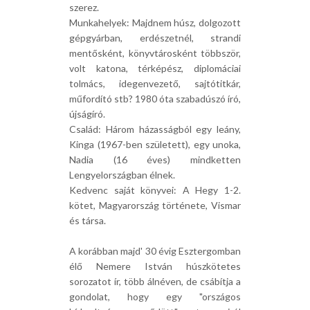
szerez.
Munkahelyek: Majdnem húsz, dolgozott
gépgyárban, erdészetnél, strandi
mentősként, könyvtárosként többször,
volt katona, térképész, diplomáciai
tolmács, idegenvezető, sajtótitkár,
műfordító stb? 1980 óta szabadúszó író,
újságíró.
Család: Három házasságból egy leány,
Kinga (1967-ben született), egy unoka,
Nadia (16 éves) mindketten
Lengyelországban élnek.
Kedvenc saját könyvei: A Hegy 1-2.
kötet, Magyarország története, Vismar
és társa.
A korábban majd' 30 évig Esztergomban
élő Nemere István húszkötetes
sorozatot ír, több álnéven, de csábítja a
gondolat, hogy egy "országos