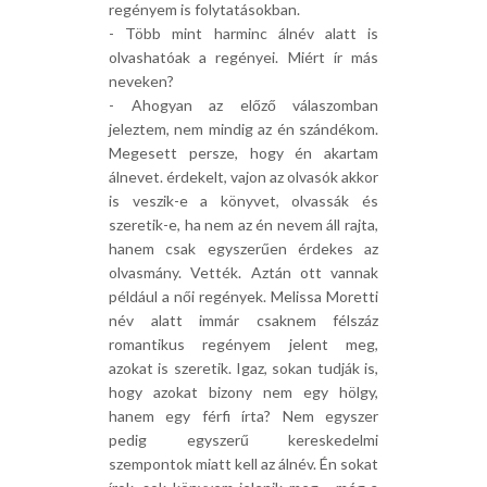
regényem is folytatásokban.
- Több mint harminc álnév alatt is
olvashatóak a regényei. Miért ír más
neveken?
- Ahogyan az előző válaszomban
jeleztem, nem mindig az én szándékom.
Megesett persze, hogy én akartam
álnevet. érdekelt, vajon az olvasók akkor
is veszik-e a könyvet, olvassák és
szeretik-e, ha nem az én nevem áll rajta,
hanem csak egyszerűen érdekes az
olvasmány. Vették. Aztán ott vannak
például a női regények. Melissa Moretti
név alatt immár csaknem félszáz
romantikus regényem jelent meg,
azokat is szeretik. Igaz, sokan tudják is,
hogy azokat bizony nem egy hölgy,
hanem egy férfi írta? Nem egyszer
pedig egyszerű kereskedelmi
szempontok miatt kell az álnév. Én sokat