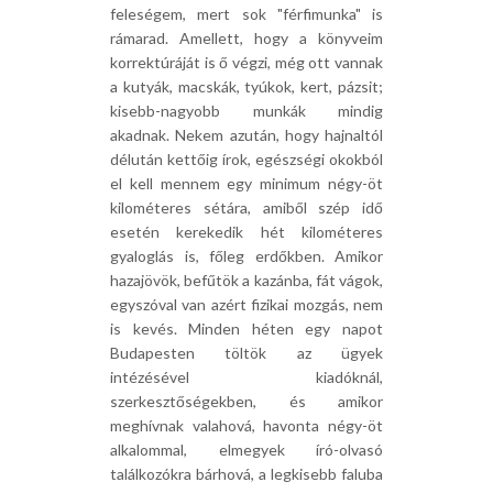
feleségem, mert sok "férfimunka" is
rámarad. Amellett, hogy a könyveim
korrektúráját is ő végzi, még ott vannak
a kutyák, macskák, tyúkok, kert, pázsit;
kisebb-nagyobb munkák mindig
akadnak. Nekem azután, hogy hajnaltól
délután kettőig írok, egészségi okokból
el kell mennem egy minimum négy-öt
kilométeres sétára, amiből szép idő
esetén kerekedik hét kilométeres
gyaloglás is, főleg erdőkben. Amikor
hazajövök, befűtök a kazánba, fát vágok,
egyszóval van azért fizikai mozgás, nem
is kevés. Minden héten egy napot
Budapesten töltök az ügyek
intézésével kiadóknál,
szerkesztőségekben, és amikor
meghívnak valahová, havonta négy-öt
alkalommal, elmegyek író-olvasó
találkozókra bárhová, a legkisebb faluba