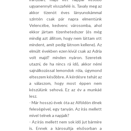
ugyanennyit visszafelé is. Tavaly meg az
akkor tizenöt éves lányunokámmal
szintén csak pár napra elmentünk
Velencébe, kedvenc városomba, ahol
ekkor jártam tizenhetedszer (és még
mindig azt állítom, hogy nem láttam ott
mindent, amit pedig látnom kellene). Az
elmúlt években ezen kívül csak az Adria
volt majd? minden nyáron. Szeretek
utazni, de ha nincs rá idő, akkor némi
sajnálkozással lemondok róla, úgymond
elteszem későbbre. A kérdésre tehát az
a válaszom, hogy most éppen nem
készülünk sehová. Ez az év a munkáé
lesz.
- Már hosszú évek óta az Alföldön élnek
feleségével, egy tanyán. Az írás mellett
mivel telnek a napjaik?
- Az írás mellett nem sok idő jut bármire
is. Ennek a károsultja elsősorban a