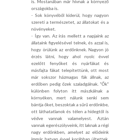
is. Mostanában már hívnak a környező
országokba is.
- Sok könyvéből kiderül, hogy nagyon
szereti a természetet, az állatokat és a
növényeket.
- Így van. Az írás mellett a napjaink az
állataink figyelésével telnek, és azzal is,
hogy örülünk az erdőnknek. Nagyon jó
érzés látni, hogy ahol nyolc évvel
ezelőtt fenyőket és nyárfákat és
másfajta fákat telepítettünk, ott most
már sokszor házmagas fák állnak, az
erdőben pedig őzek szaladgálnak. "Ők"
különben folyton itt mászkálnak a
környéken, mert nálunk senki sem
bántja őket, beszoktak a sűrű erdőnkbe,
ott láthatatlanok és télen a hidegtől is
védve vannak valamelyest. Aztán
vannak egerészölyveink, itt laknak a régi
nagy erdőnkben, amelyet az elődeink
immár hatvan évvel korábban ültettek.