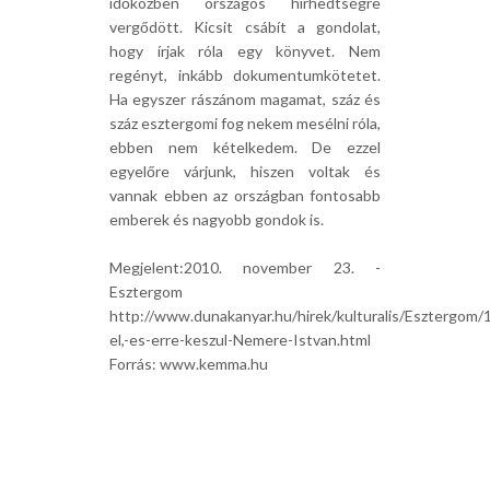
időközben országos hírhedtségre
vergődött. Kicsit csábít a gondolat,
hogy írjak róla egy könyvet. Nem
regényt, inkább dokumentumkötetet.
Ha egyszer rászánom magamat, száz és
száz esztergomi fog nekem mesélni róla,
ebben nem kételkedem. De ezzel
egyelőre várjunk, hiszen voltak és
vannak ebben az országban fontosabb
emberek és nagyobb gondok is.
Megjelent:2010. november 23. -
Esztergom
http://www.dunakanyar.hu/hirek/kulturalis/Esztergom/
el,-es-erre-keszul-Nemere-Istvan.html
Forrás: www.kemma.hu