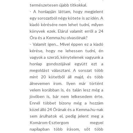
természetesen újabb titkokkal.
- A honlapján láttam, hogy megjelent
egy sorozatból négy kötete is az idén. A
kiadó kérésére nem lehet tudni, milyen
könyvek ezek. Elárul valamit erről a 24
Óra és a Kemma.hu olvasóinak?
- Valamit igen... Mivel éppen ez a kiadó
kérése, hogy ne lehessen tudni, én
vagyok a szerző, kénytelenek vagyunk a
honlap gondozójával együtt ezt a
megoldást választani. A sorozat több
mint 20 kötetből áll majd, és több
álnevemen írom. Ilyen már történt
velem korábban is, és talán lesz még a
jövőben is, bár nem lelkesedem érte.
Ennél többet bizony még a hozzám
közel álló 24 Órának és a Kemma.hu-nak
sem árulhatok el, pedig jelent meg a
Komárom-Esztergom megyei
napilapban több írásom, sőt több