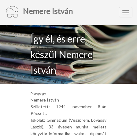
Nemere István
Toggl
navig
Így él, és erre
készül Nemere
István
Névjegy
Nemere István
Született: 1944. november 8-án
Pécsett.
Iskolák: Gimnázium (Veszprém, Lovassy
László), 33 évesen munka mellett
könyvtár-informatika szakos diplomát