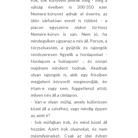
írok, sok könyvem jelenik meg - még a
válság éveiben is 300-350 ezer
Nemere-könyvet adnak el évente, az
idén várhatóan ennél is többet - a
piacon egyszerre olykor tíz-húsz
Nemere-könyv is van. Nem jó, ha
mindegyiken ugyanaz a név áll. Persze, a
törzsolvasóim, a gyűjtők és rajongók
rendszeresen figyelik a honlapomat -
Honlapom a holnapom! -, és onnan
majdnem mindent tudnak. Akadnak
olyan rajongók is, akik egy frissiben
megjelent könyvről megmondják, én
írtam-e vagy sem, függetlenül attól,
milyen név áll a címlapon.
- Van-e olyan műfaj, amely különösen
közel áll a szívéhez, vagy mindig éppen
az, amit ír?
- Sok műfajban írok, és mind közel áll
hozzám. Azért írok olyanokat, és nem
másmilyeneket. Csak az idei évben